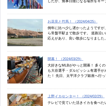
したが、無事日陰になる場所をキー
お花見と竹馬！ （2024/04/25）
例年に比べ少し遅かったようですが
ら常盤平駅まで散歩です。 道路沿い
応えがあり、良い散歩になりました
開幕！ （2024/03/29）
大好きなMLBがやっと開幕！ 多く
も大谷選手・ダルビッシュ有選手が
た！ 先日、太平洋クラブ銀座へ行
上野イカセンター！ （2024/02/29）
テレビで見ていた活きイカを食べた