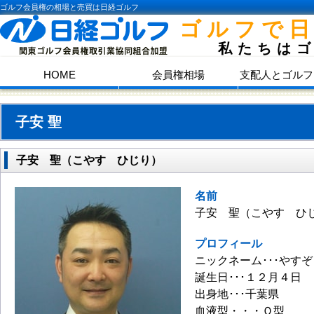
ゴルフ会員権の相場と売買は日経ゴルフ
ゴルフで
私たちは
HOME
会員権相場
支配人とゴルフ
子安 聖
子安 聖（こやす ひじり）
名前
子安 聖（こやす ひ
プロフィール
ニックネーム･･･やすぞ
誕生日･･･１２月４日
出身地･･･千葉県
血液型・・・Ｏ型