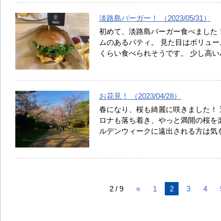
淡路島バーガー！ （2023/05/31）
初めて、淡路島バーガー食べました
ムのあるパティ。 見た目はボリュー
くらい食べられそうです。 少し高
お花見！ （2023/04/28）
春になり、桜も綺麗に咲きました！ 
ロナも落ち着き、やっと満開の桜を楽
ルデンウィークに遠出される方は気
2 / 9
«
1
2
3
4