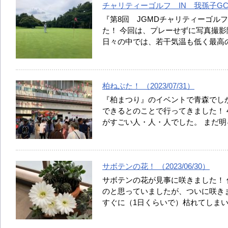
チャリティーゴルフ IN 我孫子GC！ （
『第8回 JGMDチャリティーゴル
た！ 今回は、プレーせずに写真撮影
日々の中では、若干気温も低く最高
柏ねぶた！ （2023/07/31）
『柏まつり』のイベントで青森でし
できるとのことで行ってきました！ 
がすごい人・人・人でした。 まだ
サボテンの花！ （2023/06/30）
サボテンの花が見事に咲きました！
のと思っていましたが、ついに咲き
すぐに（1日くらいで）枯れてしまい