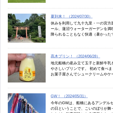
夏到来！ （2024/07/30）
休みを利用して九十九里・一の宮方
ール、蓮沼ウォーターガーデンを満
降られることもなく快適（暑かった
髙木プリン！ （2024/06/28）
地元船橋の産み立て玉子と新鮮牛乳
やさしいプリンです。 初めて食べま
お菓子屋さんでシュークリームやケ
GW！ （2024/05/31）
今年のGWは、船橋にあるアンデル
の日ということで、こいのぼりが舞