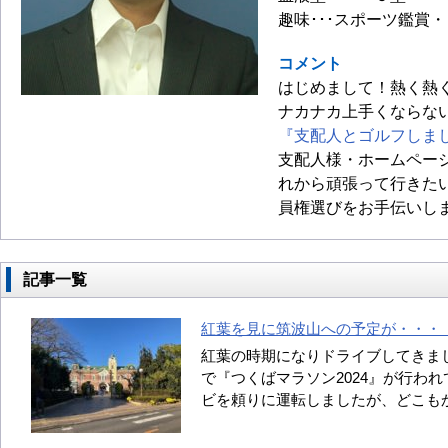
趣味･･･スポーツ鑑賞
コメント
はじめまして！熱く熱
ナカナカ上手くならな
『支配人とゴルフしま
支配人様・ホームペー
れから頑張って行きた
員権選びをお手伝いし
記事一覧
紅葉を見に筑波山への予定が・・・ （20
紅葉の時期になりドライブしてきま
で『つくばマラソン2024』が行わ
ビを頼りに運転しましたが、どこも