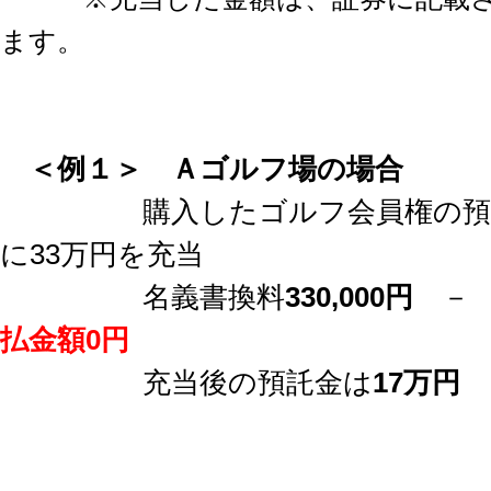
ます。
＜例１＞
Ａゴルフ場の場合
購入したゴルフ会員権の預託金
に33万円を充当
名義書換料
330,000円
－ 
払金額0円
充当後の預託金は
17万円