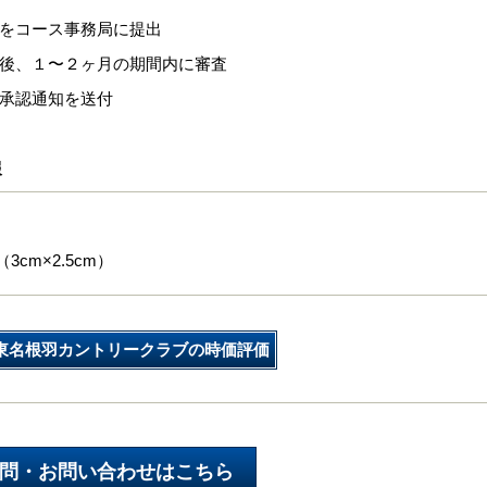
式をコース事務局に提出
出後、１〜２ヶ月の期間内に審査
換承認通知を送付
報
3cm×2.5cm）
東名根羽カントリークラブの時価評価