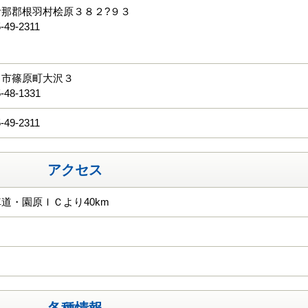
伊那郡根羽村桧原３８２?９３
-49-2311
る
田市篠原町大沢３
-48-1331
-49-2311
アクセス
道・園原ＩＣより40km