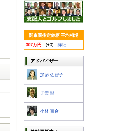
関東圏指定銘柄 平均相場
307万円
(+0)
詳細
アドバイザー
加藤 佐智子
子安 聖
小林 百合