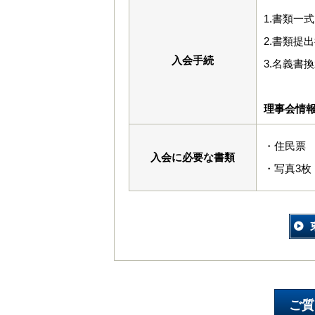
1.書類一
2.書類提
入会手続
3.名義書
理事会情
・住民票
入会に必要な書類
・写真3枚（