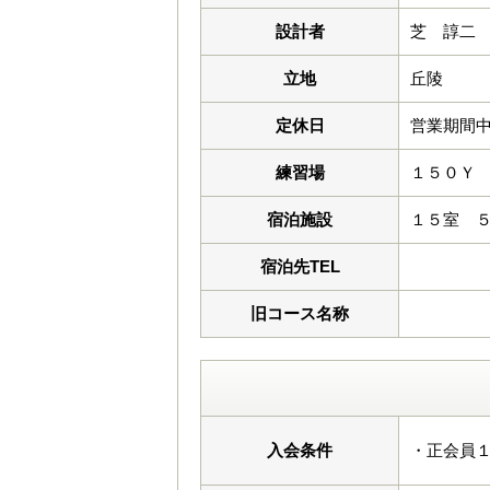
設計者
芝 諄二
立地
丘陵
定休日
営業期間中
練習場
１５０Ｙ
宿泊施設
１５室 ５
宿泊先TEL
旧コース名称
入会条件
・正会員