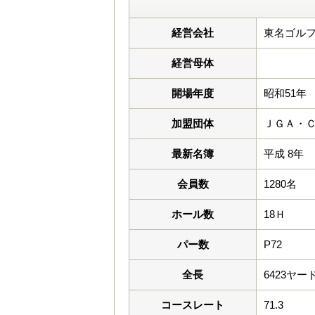
経営会社
東名ゴルフ
経営母体
開場年度
昭和51年
加盟団体
ＪＧＡ・
最新名簿
平成 8年
会員数
1280名
ホール数
18Ｈ
パー数
P72
全長
6423ヤー
コースレート
71.3