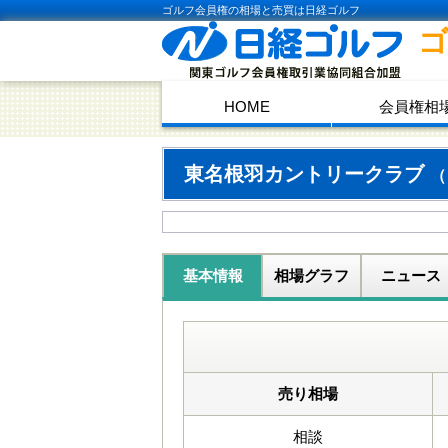
ゴルフ会員権の相場と売買は日経ゴルフ
HOME
会員権相
東名根羽カントリークラブ
（
基本情報
相場グラフ
ニュース
売り相場
相談