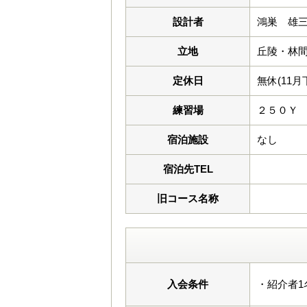
設計者
鴻巣 雄
立地
丘陵・林
定休日
無休(11
練習場
２５０Ｙ
宿泊施設
なし
宿泊先TEL
旧コース名称
入会条件
・紹介者1