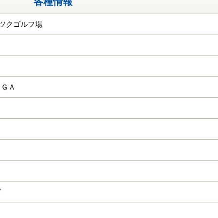
各種情報
ーツクゴルフ場
ＨＧＡ
ド