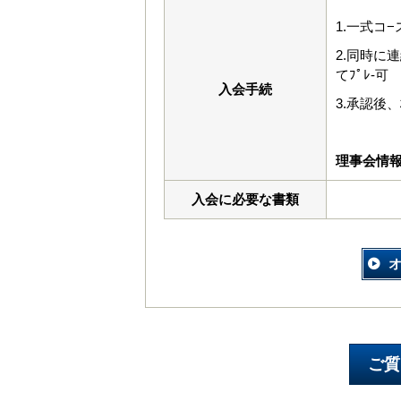
1.一式コ
2.同時に
てﾌﾟﾚ-可
入会手続
3.承認後
理事会情
入会に必要な書類