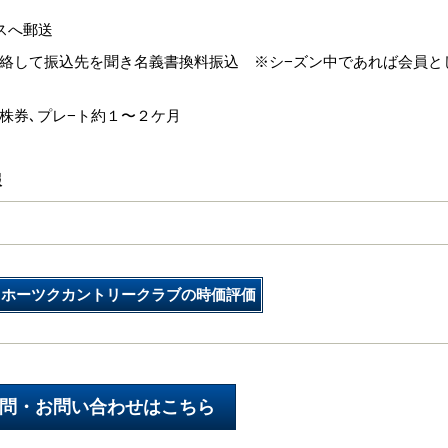
−スへ郵送
連絡して振込先を聞き名義書換料振込 ※シ−ズン中であれば会員と
、株券､プレ−ト約１〜２ケ月
報
オホーツクカントリークラブの時価評価