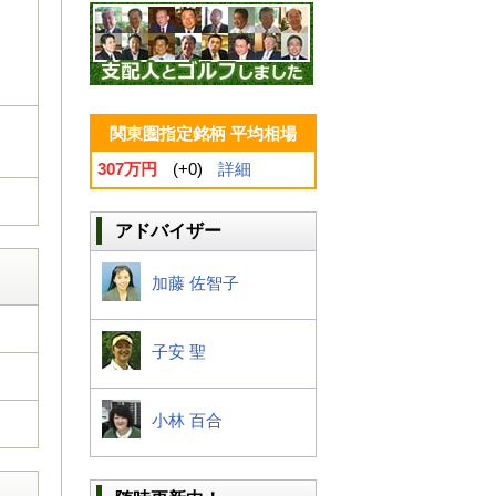
関東圏指定銘柄 平均相場
307万円
(+0)
詳細
アドバイザー
加藤 佐智子
子安 聖
小林 百合