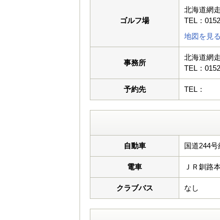
北海道網走
ゴルフ場
TEL：0152
地図を見
北海道網走
事務所
TEL：0152
予約先
TEL：
自動車
国道244
電車
ＪＲ釧路
クラブバス
なし