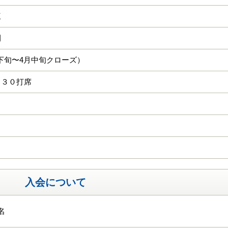
三
間
月下旬〜4月中旬クローズ）
 ３０打席
入会について
名