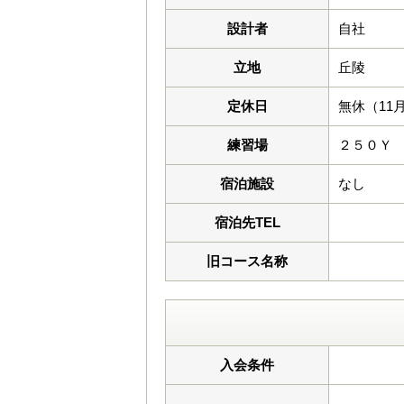
設計者
自社
立地
丘陵
定休日
無休（11
練習場
２５０Ｙ
宿泊施設
なし
宿泊先TEL
旧コース名称
入会条件