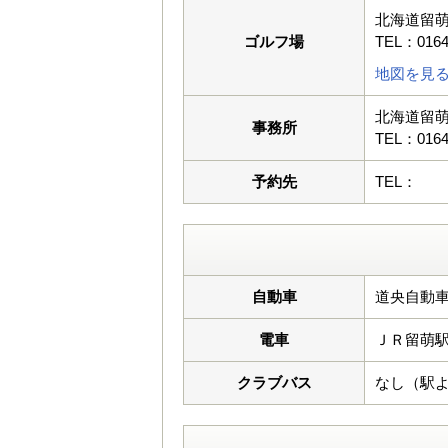
北海道留
ゴルフ場
TEL：0164
地図を見
北海道留
事務所
TEL：0164
予約先
TEL：
自動車
道央自動車
電車
ＪＲ留萌
クラブバス
なし（駅