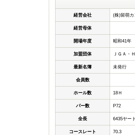
経営会社
(株)留萌
経営母体
開場年度
昭和41年
加盟団体
ＪＧＡ・
最新名簿
未発行
会員数
ホール数
18Ｈ
パー数
P72
全長
6435ヤー
コースレート
70.3