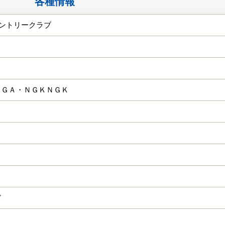
各種情報
カントリークラブ
ＨＧＡ・ＮＧＫＮＧＫ
ド