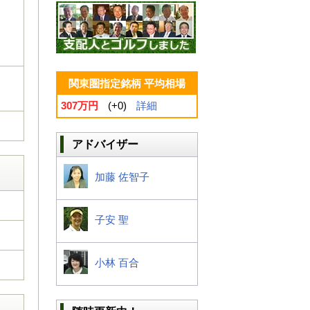
関東圏指定銘柄 平均相場
307万円
(+0)
詳細
アドバイザー
加藤 佐智子
子安 聖
小林 百合