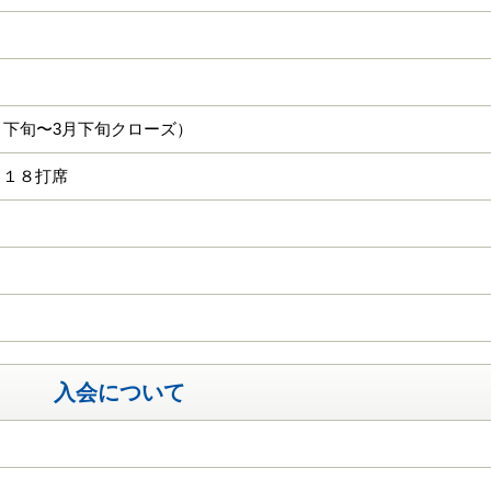
月下旬〜3月下旬クローズ）
 １８打席
入会について