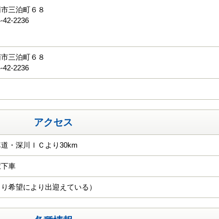
萌市三泊町６８
-42-2236
る
萌市三泊町６８
-42-2236
アクセス
道・深川ＩＣより30km
駅下車
より希望により出迎えている）