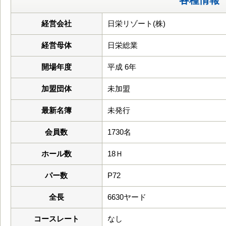
各種情報
経営会社
日栄リゾート(株)
経営母体
日栄総業
開場年度
平成 6年
加盟団体
未加盟
最新名簿
未発行
会員数
1730名
ホール数
18Ｈ
パー数
P72
全長
6630ヤード
コースレート
なし