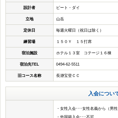
設計者
ピート・ダイ
立地
山岳
定休日
毎週火曜日（祝日は除く）
練習場
１５０Ｙ １５打席
宿泊施設
ホテル１３室 コテージ１６棟
宿泊先TEL
0494-62-5511
旧コース名称
長瀞宝登ＣＣ
入会につい
・女性入会･･･女性名義から（男
・外国籍入会･･･不可