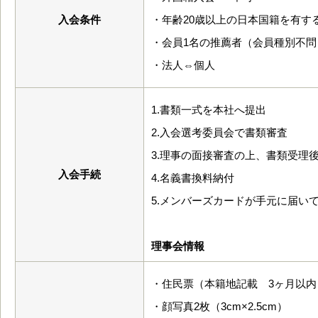
入会条件
・年齢20歳以上の日本国籍を有す
・会員1名の推薦者（会員種別不
・法人⇔個人
1.書類一式を本社へ提出
2.入会選考委員会で書類審査
3.理事の面接審査の上、書類受理
入会手続
4.名義書換料納付
5.メンバーズカードが手元に届い
理事会情報
・住民票（本籍地記載 3ヶ月以内
・顔写真2枚（3cm×2.5cm）