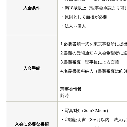
入会条件
・満18歳以上（理事会承認より可
・原則として面接が必要
・法人⇔個人
1.必要書類一式を東京事務所に提
2.書類の受領通知を入会希望者に
3.書類審査・理事長による面接
入会手続
4.名義書換料納入（書類審査は約
理事会情報
随時
・写真1枚（3cm×2.5cm）
・印鑑証明書（3ヶ月以内 法人は
入会に必要な書類