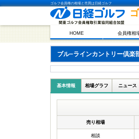
ゴルフ会員権の相場と売買は日経ゴルフ
HOME
会員権相
ブル−ラインカントリー倶楽
基本情報
相場グラフ
ニュース
売り相場
相談