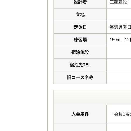
設計者
三菱建設
立地
定休日
毎週月曜
練習場
150m 1
宿泊施設
宿泊先TEL
旧コース名称
入会条件
・会員1名