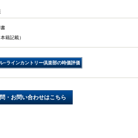
報
明書
（本籍記載）
ル−ラインカントリー倶楽部の時価評価