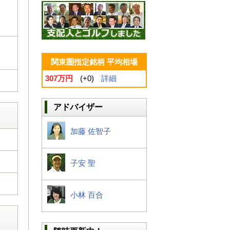
関東圏指定銘柄 平均相場
307万円
(+0)
詳細
アドバイザー
加藤 佐智子
子安 聖
小林 百合