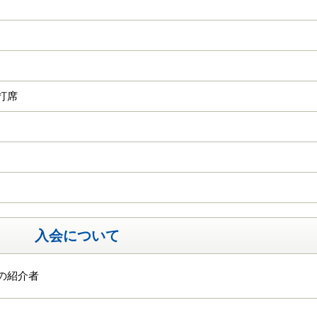
日
2打席
入会について
の紹介者