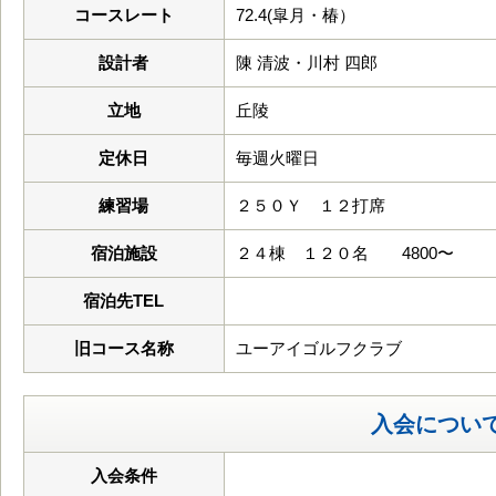
コースレート
72.4(皐月・椿）
設計者
陳 清波・川村 四郎
立地
丘陵
定休日
毎週火曜日
練習場
２５０Ｙ １２打席
宿泊施設
２４棟 １２０名 4800〜
宿泊先TEL
旧コース名称
ユーアイゴルフクラブ
入会につい
入会条件