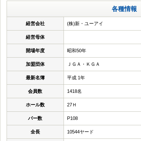
各種情報
経営会社
(株)新・ユーアイ
経営母体
開場年度
昭和50年
加盟団体
ＪＧＡ・ＫＧＡ
最新名簿
平成 1年
会員数
1418名
ホール数
27Ｈ
パー数
P108
全長
10544ヤード