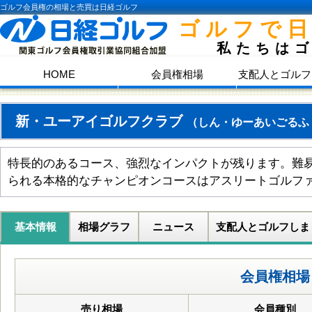
ゴルフ会員権の相場と売買は日経ゴルフ
ゴルフで
私たちは
HOME
会員権相場
支配人とゴルフ
新・ユーアイゴルフクラブ
（しん・ゆーあいごるふ
特長的のあるコース、強烈なインパクトが残ります。難
られる本格的なチャンピオンコースはアスリートゴルフ
基本情報
相場グラフ
ニュース
支配人とゴルフしま
会員権相場
売り相場
会員種別