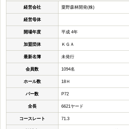
経営会社
粟野森林開発(株)
経営母体
開場年度
平成 4年
加盟団体
ＫＧＡ
最新名簿
未発行
会員数
1094名
ホール数
18Ｈ
パー数
P72
全長
6621ヤード
コースレート
71.3