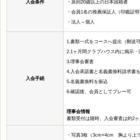
入会条件
・原則20歳以上の日本国籍者
・会員1名の推薦保証人（印鑑証明
・法人⇔個人
1.書類一式をコースへ提出（郵送
2.1ヶ月間クラブハウス内に掲示・
3.理事会審査
4.入会承諾書と名義書換料請求書
入会手続
5.名義書換料を振込
6.確認後、会員としてプレー可
理事会情報
書類受付は随時、入会審査は約2ヶ
・写真3枚（3cm×4cm 胸より