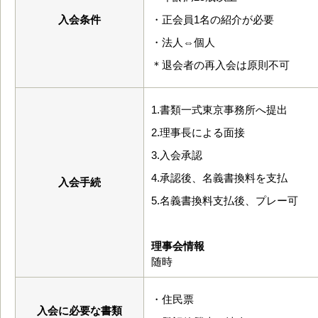
入会条件
・正会員1名の紹介が必要
・法人⇔個人
＊退会者の再入会は原則不可
1.書類一式東京事務所へ提出
2.理事長による面接
3.入会承認
4.承認後、名義書換料を支払
入会手続
5.名義書換料支払後、プレー可
理事会情報
随時
・住民票
入会に必要な書類