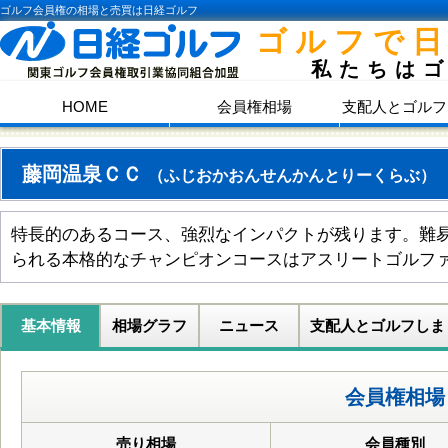
ゴルフ会員権の相場と売買は日経ゴルフ
ゴルフで
私たちは
HOME
会員権相場
支配人とゴルフ
藤岡温泉ＣＣ
（ふじおかおんせんかんとりーくらぶ）
特長的のあるコース、強烈なインパクトが残ります。難
られる本格的なチャンピオンコースはアスリートゴルフ
基本情報
相場グラフ
ニュース
支配人とゴルフしま
会員権相場
売り相場
会員種別