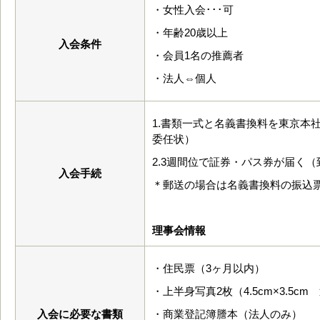
・女性入会･･･可
・年齢20歳以上
入会条件
・会員1名の推薦者
・法人⇔個人
1.書類一式と名義書換料を東京本
委任状）
2.3週間位で証券・パス券が届く
入会手続
＊郵送の場合は名義書換料の振込
理事会情報
・住民票（3ヶ月以内）
・上半身写真2枚（4.5cm×3.5cm
入会に必要な書類
・商業登記簿謄本（法人のみ）