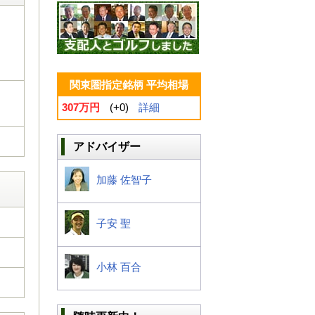
関東圏指定銘柄 平均相場
307万円
(+0)
詳細
アドバイザー
加藤 佐智子
子安 聖
小林 百合