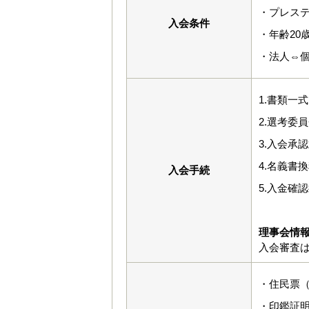
・プレス
入会条件
・年齢2
・法人⇔
1.書類一
2.選考委
3.入会承
4.名義書
入会手続
5.入金確
理事会情
入会審査
・住民票
・印鑑証