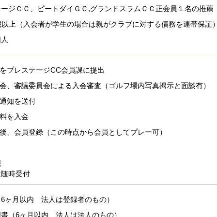
テージＣＣ、ピートダイＧＣ,グランドスラムＣＣ正会員１名の推薦
0歳以上（入会者が学生の場合は親がクラブに対する債務を連帯保証
個人
式をプレステージCC会員課に提出
員会、審議委員会による入会審査（ゴルフ場内写真掲示と面談有）
認通知を送付
換料を入金
認後、会員登録（この時点から会員としてプレー可）
報
は随時受付
（6ヶ月以内 法人は登録者のもの）
明書（6ヶ月以内 法人は法人のもの）