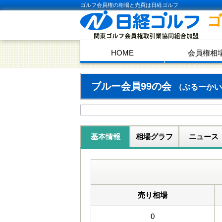
ゴルフ会員権の相場と売買は日経ゴルフ
HOME
会員権相
ブルー会員99の会
（ぶるーかい
基本情報
相場グラフ
ニュース
売り相場
0