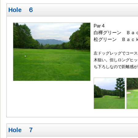
Hole ６
Par 4
白樺グリーン Ｂａｃｋ
松グリーン Ｂａｃｋ3
左ドッグレッグでコース
木狙い。但しロングヒッ
ち下ろしなので距離感
Hole ７