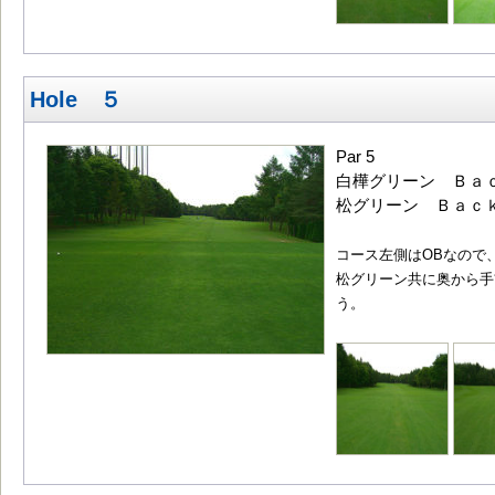
Hole ５
Par 5
白樺グリーン Ｂａｃｋ
松グリーン Ｂａｃｋ4
コース左側はOBなので
松グリーン共に奥から手
う。