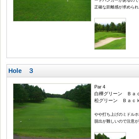
ードバンカーがあるので
正確な距離感が求められ
Hole ３
Par 4
白樺グリーン Ｂａｃｋ
松グリーン Ｂａｃｋ3
やや打ち上げのミドルホ
脱出が難しいので注意が