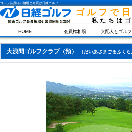
ゴルフ会員権の相場と売買は日経ゴルフ
ゴルフで
私たちは
HOME
会員権相場
支配人とゴルフ
大浅間ゴルフクラブ（預）
（だいあさまごるふくら