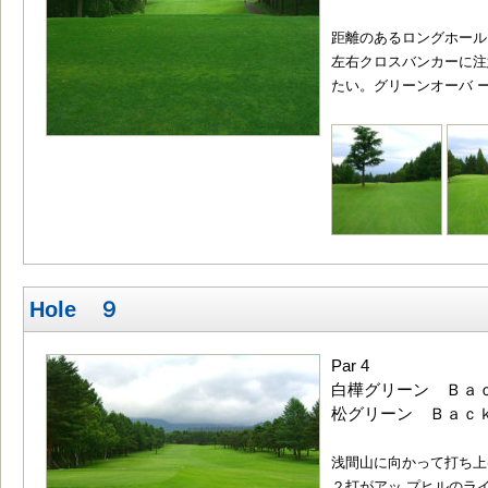
距離のあるロングホール
左右クロスバンカーに注
たい。グリーンオーバ 
Hole ９
Par 4
白樺グリーン Ｂａｃｋ
松グリーン Ｂａｃｋ4
浅間山に向かって打ち上
２打がアッ プヒルのラ