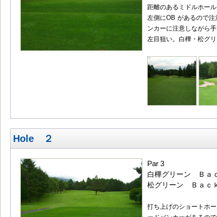
距離のあるミドルホール
左側にOB があるので
ンカーに注意しながら手
左目狙い。白樺・松グリ
Hole ２
Par 3
白樺グリーン Ｂａｃｋ
松グリーン Ｂａｃｋ1
打ち上げのショートホー