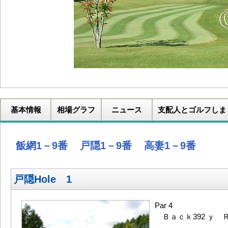
基本情報
相場グラフ
ニュース
支配人とゴルフしま
飯網1－9番
戸隠1－9番
高妻1－9番
戸隠Hole 1
Par 4
Ｂａｃｋ392 ｙ Ｒ