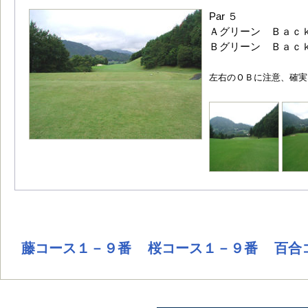
Par ５
Ａグリーン Ｂａｃｋ
Ｂグリーン Ｂａｃｋ
左右のＯＢに注意、確実
藤コース１－９番
桜コース１－９番
百合