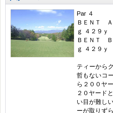
Par ４
ＢＥＮＴ Ａ
ｇ ４２９ｙ
ＢＥＮＴ Ｂ
ｇ ４２９ｙ
ティーから
哲もないコ
ら２００ヤ
２０ヤード
い目が難し
ーが取りずら