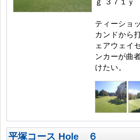
ｇ ３７１ｙ
ティーショ
カンドから
ェアウェイ
ンカーが曲
けたい。
平塚コース Hole ６