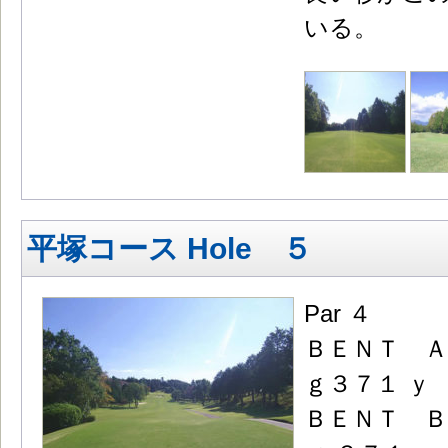
いる。
平塚コース Hole ５
Par ４
ＢＥＮＴ Ａ
ｇ３７１ ｙ
ＢＥＮＴ Ｂ