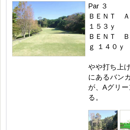
Par ３
ＢＥＮＴ Ａ
１５３ｙ
ＢＥＮＴ Ｂ
ｇ １４０ｙ
やや打ち上げ
にあるバン
が、Aグリ
る。