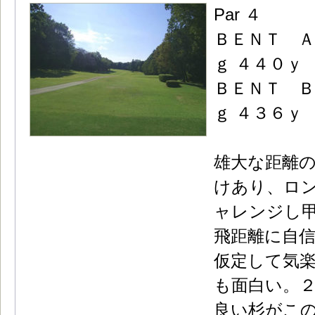
Par ４
ＢＥＮＴ Ａ
ｇ ４４０ｙ
ＢＥＮＴ Ｂ
ｇ ４３６ｙ
雄大な距離の
けあり、ロ
ャレンジし
飛距離に自
仮定して気
も面白い。
良い杉がこ