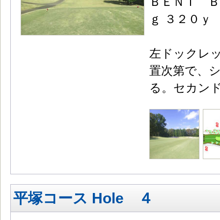
ＢＥＮＴ Ｂ
ｇ ３２０ｙ
左ドックレ
置次第で、
る。セカンド
平塚コース Hole ４