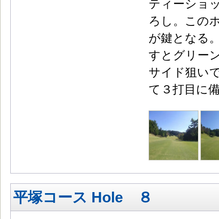
ティーショ
ろし。この
が鍵となる
すとグリー
サイド狙い
て３打目に
平塚コース Hole ８