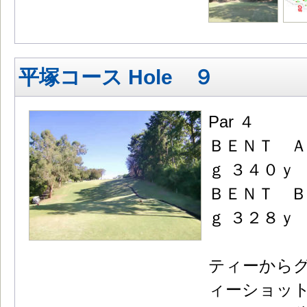
平塚コース Hole ９
Par ４
ＢＥＮＴ Ａ
ｇ ３４０ｙ
ＢＥＮＴ Ｂ
ｇ ３２８ｙ
ティーから
ィーショッ