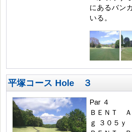
にあるバン
いる。
平塚コース Hole ３
Par ４
ＢＥＮＴ Ａ
ｇ ３０５ｙ