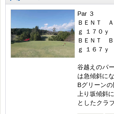
Par ３
ＢＥＮＴ Ａ
ｇ １７０ｙ
ＢＥＮＴ Ｂ
ｇ １６７ｙ
谷越えのパー
は急傾斜に
Bグリーン
上り坂傾斜
としたクラ