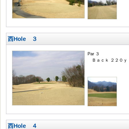
西Hole ３
Par ３
Ｂａｃｋ ２２０ｙ
西Hole ４