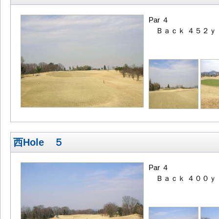
Par ４
Ｂａｃｋ ４５２ｙ
西Hole ５
Par ４
Ｂａｃｋ ４００ｙ