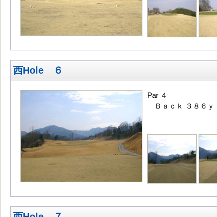
西Hole ６
Par ４
Ｂａｃｋ ３８６ｙ
西Hole ７