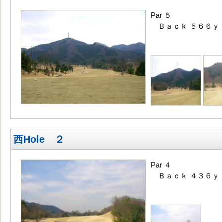
Par ５
Ｂａｃｋ ５６６ｙ
西Hole ２
Par ４
Ｂａｃｋ ４３６ｙ