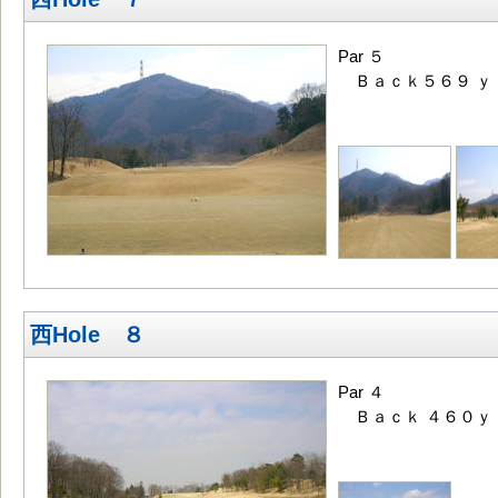
Par ５
Ｂａｃｋ５６９ ｙ
西Hole ８
Par ４
Ｂａｃｋ ４６０ｙ