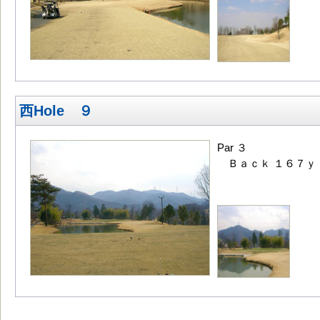
西Hole ９
Par ３
Ｂａｃｋ １６７ｙ