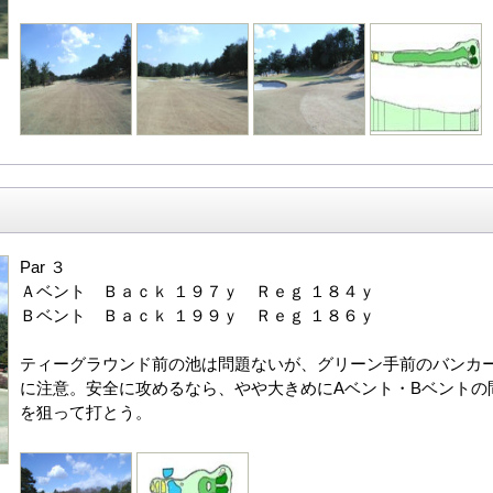
Par ３
Ａベント Ｂａｃｋ １９７ｙ Ｒｅｇ １８４ｙ
Ｂベント Ｂａｃｋ １９９ｙ Ｒｅｇ １８６ｙ
ティーグラウンド前の池は問題ないが、グリーン手前のバンカ
に注意。安全に攻めるなら、やや大きめにAベント・Bベントの
を狙って打とう。