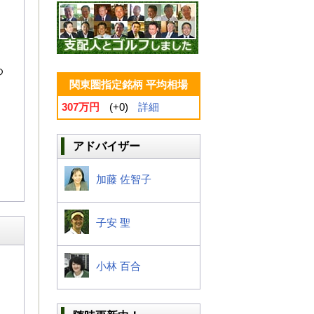
め
関東圏指定銘柄 平均相場
307万円
(+0)
詳細
アドバイザー
加藤 佐智子
子安 聖
小林 百合