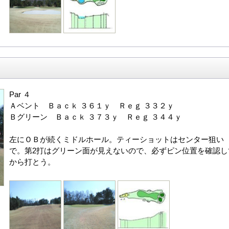
Par ４
Ａベント Ｂａｃｋ ３６１ｙ Ｒｅｇ ３３２ｙ
Ｂグリーン Ｂａｃｋ ３７３ｙ Ｒｅｇ ３４４ｙ
左にＯＢが続くミドルホール。ティーショットはセンター狙い
で。第2打はグリーン面が見えないので、必ずピン位置を確認し
から打とう。