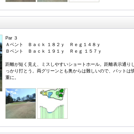
Par ３
Ａベント Ｂａｃｋ １８２ｙ Ｒｅｇ１４８ｙ
Ｂベント Ｂａｃｋ １９１ｙ Ｒｅｇ １５７ｙ
距離が短く見え、ミスしやすいショートホール。距離表示通り
っかり打とう。両グリーンとも奥からは難しいので、パットは
重に。