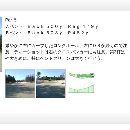
Par ５
Ａベント Ｂａｃｋ ５００ｙ Ｒｅｇ ４７９ｙ
Ｂベント Ｂａｃｋ ５０３ｙ Ｒ４８２ｙ
緩やかに右にカーブしたロングホール。左にＯＢが続くので注
意。ティーショットは右のクロスバンカーにも注意。第3打は、
や大きめに。特にベントグリーンは大きく打とう。