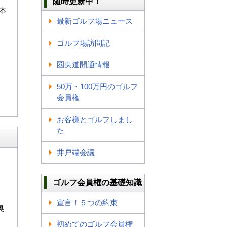
随時更新中！
本
最新ゴルフ場ニュース
ゴルフ場訪問記
圏央道開通情報
50万・100万円のゴルフ
会員権
お客様とゴルフしまし
た
井戸端会議
ゴルフ会員権の基礎知識
宣言！５つの約束
奥
初めてのゴルフ会員権