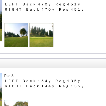
ＬＥＦＴ Ｂａｃｋ ４７０ｙ Ｒｅｇ ４５１ｙ
ＲＩＧＨＴ Ｂａｃｋ ４７０ｙ Ｒｅｇ ４５１ｙ
Par ３
ＬＥＦＴ Ｂａｃｋ １５４ｙ Ｒｅｇ １３５ｙ
ＲＩＧＨＴ Ｂａｃｋ １４４ｙ Ｒｅｇ １３５ｙ