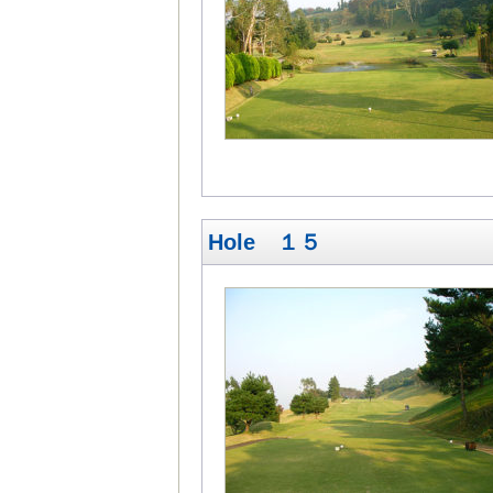
Hole １５