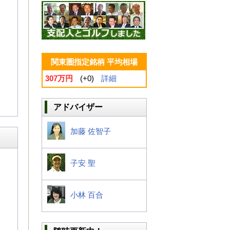
関東圏指定銘柄 平均相場
307万円
(+0)
詳細
アドバイザー
加藤 佐智子
子安 聖
小林 百合