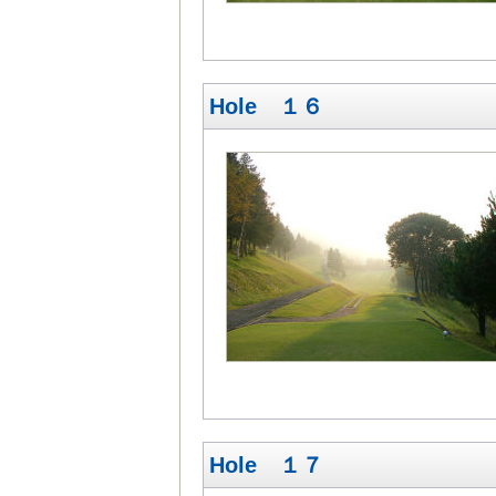
Hole １６
Hole １７