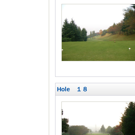
Hole １８