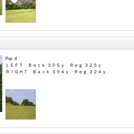
Par ４
ＬＥＦＴ Ｂａｃｋ ３５５ｙ Ｒｅｇ ３２５ｙ
ＲＩＧＨＴ Ｂａｃｋ ３５４ｙ Ｒｅｇ ３２４ｙ