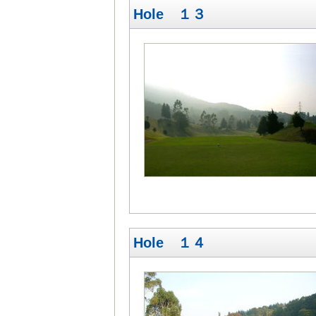
Hole １３
Hole １４