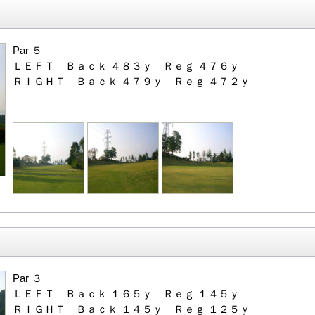
Par ５
ＬＥＦＴ Ｂａｃｋ ４８３ｙ Ｒｅｇ ４７６ｙ
ＲＩＧＨＴ Ｂａｃｋ ４７９ｙ Ｒｅｇ ４７２ｙ
Par ３
ＬＥＦＴ Ｂａｃｋ １６５ｙ Ｒｅｇ １４５ｙ
ＲＩＧＨＴ Ｂａｃｋ １４５ｙ Ｒｅｇ １２５ｙ