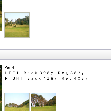
Par ４
ＬＥＦＴ Ｂａｃｋ ３９８ｙ Ｒｅｇ ３８３ｙ
ＲＩＧＨＴ Ｂａｃｋ ４１８ｙ Ｒｅｇ ４０３ｙ