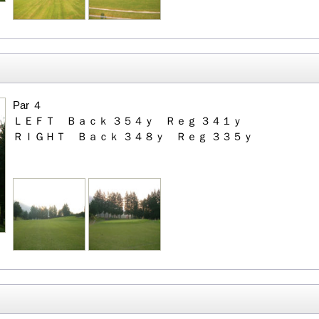
Par ４
ＬＥＦＴ Ｂａｃｋ ３５４ｙ Ｒｅｇ ３４１ｙ
ＲＩＧＨＴ Ｂａｃｋ ３４８ｙ Ｒｅｇ ３３５ｙ