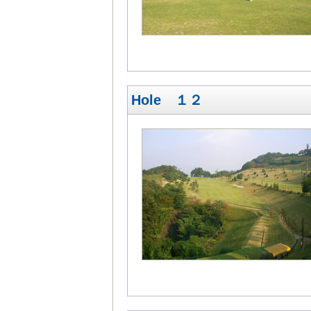
Hole １２