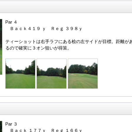
Par ４
Ｂａｃｋ４１９ ｙ Ｒｅｇ ３９８ｙ
ティーショットは右手ラフにある桧の左サイドが目標。距離が
るので確実に３オン狙いが得策。
Par ３
Ｂａｃｋ １７７ｙ Ｒｅｇ １６６ｙ