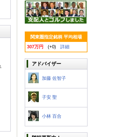
関東圏指定銘柄 平均相場
307万円
(+0)
詳細
アドバイザー
手
加藤 佐智子
子安 聖
小林 百合