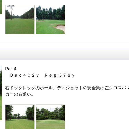
Par ４
Ｂａｃ４０２ｙ Ｒｅｇ ３７８ｙ
右ドックレックのホール。ティショットの安全策は左クロスバ
カーの右狙い。