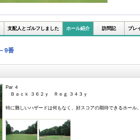
支配人とゴルフしました
ホール紹介
訪問記
プレ
－9番
Par ４
Ｂａｃｋ ３６２ｙ Ｒｅｇ ３４３ｙ
特に難しいハザードは何もなく、好スコアの期待できるホール