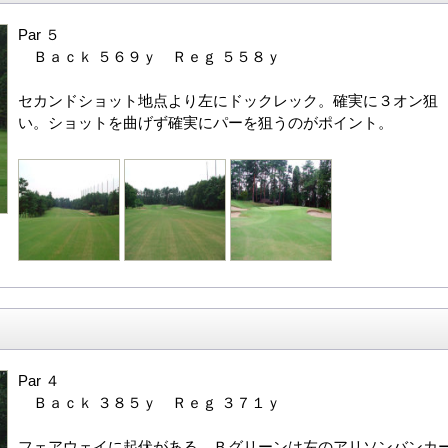
Par ５
Ｂａｃｋ ５６９ｙ Ｒｅｇ ５５８ｙ
セカンドショット地点より左にドックレック。確実に３オン狙
い。ショットを曲げず確実にパーを狙うのがポイント。
Par ４
Ｂａｃｋ ３８５ｙ Ｒｅｇ ３７１ｙ
フェアウェイに起伏がある。Ｂグリーンは左のアリソンバンカ