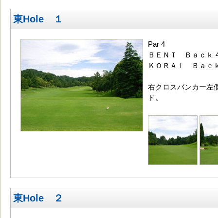
東Hole １
Par 4
ＢＥＮＴ Ｂａｃｋ 4
ＫＯＲＡＩ Ｂａｃｋ4
右クロスバンカー左
ド。
東Hole ２