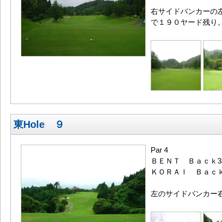
右サイドバンカーの
で１９０ヤード残り
東Hole ９
Par 4
ＢＥＮＴ Ｂａｃｋ38
ＫＯＲＡＩ Ｂａｃｋ3
左のサイドバンカー