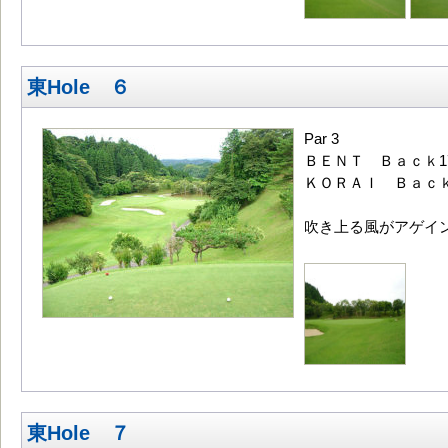
東Hole ６
Par 3
ＢＥＮＴ Ｂａｃｋ17
ＫＯＲＡＩ Ｂａｃｋ1
吹き上る風がアゲイ
東Hole ７