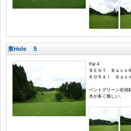
東Hole ５
Par 4
ＢＥＮＴ Ｂａｃｋ40
ＫＯＲＡＩ Ｂａｃｋ4
ベントグリーン右傾
木が多く難しい。