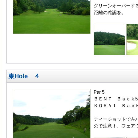
グリーンオーバーす
距離の確認を。
東Hole ４
Par 5
ＢＥＮＴ Ｂａｃｋ52
ＫＯＲＡＩ Ｂａｃｋ5
ティーショットで左
ので注意！。フェア