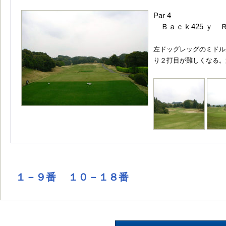
Par 4
Ｂａｃｋ425 ｙ Ｒ
左ドッグレッグのミドル
り２打目が難しくなる。
１－９番
１０－１８番