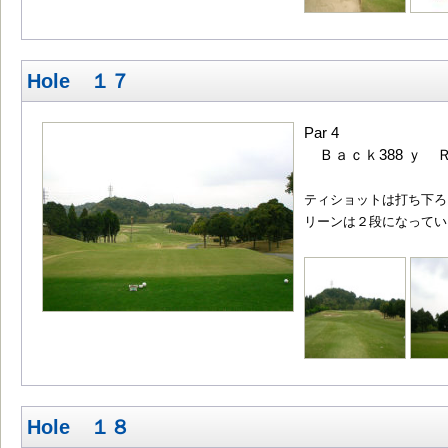
Hole １７
Par 4
Ｂａｃｋ388 ｙ Ｒ
ティショットは打ち下ろ
リーンは２段になってい
Hole １８