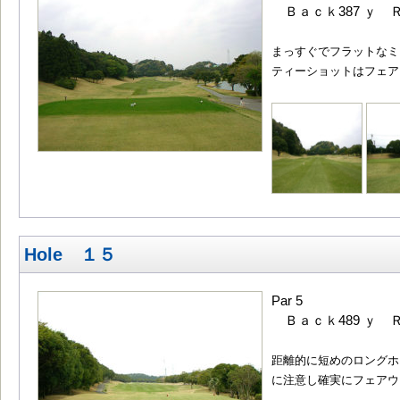
Ｂａｃｋ387 ｙ Ｒ
まっすぐでフラットなミ
ティーショットはフェア
Hole １５
Par 5
Ｂａｃｋ489 ｙ Ｒ
距離的に短めのロングホ
に注意し確実にフェアウ