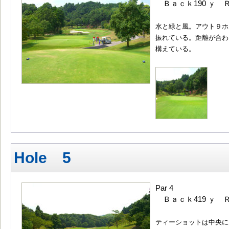
Ｂａｃｋ190 ｙ Ｒ
水と緑と風。アウト９ホ
振れている。距離が合わ
構えている。
Hole 5
Par 4
Ｂａｃｋ419 ｙ Ｒ
ティーショットは中央に