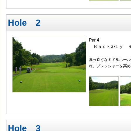
Hole 2
Par 4
Ｂａｃｋ371 ｙ Ｒ
真っ直ぐなミドルホール
れ、プレッシャーを高め
Hole 3