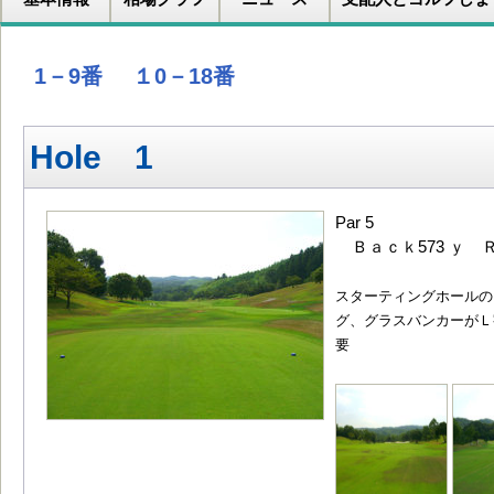
1－9番
１0－18番
Hole 1
Par 5
Ｂａｃｋ573 ｙ Ｒ
スターティングホールの
グ、グラスバンカーがＬ
要