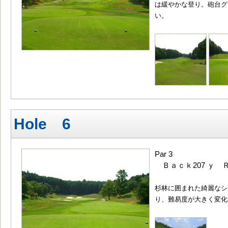
は緩やかな登り。砲台グ
い。
Hole 6
Par 3
Ｂａｃｋ207 ｙ Ｒ
杉林に囲まれた綺麗なシ
り、難易度が大きく変化