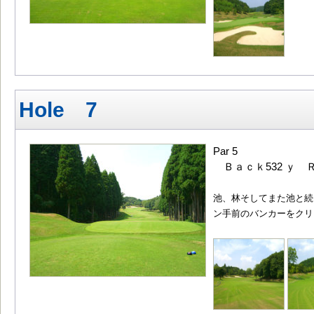
Hole 7
Par 5
Ｂａｃｋ532 ｙ Ｒ
池、林そしてまた池と続
ン手前のバンカーをクリ