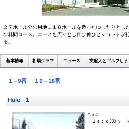
２７ホール分の用地に１８ホールを造ったゆったりとし
な林間コース。コースも広々とし伸び伸びとショットが
る。
基本情報
相場グラフ
ニュース
支配人とゴルフしま
1－9番
１0－18番
Hole 1
Par 4
Ｂａｃｋ399 ｙ Ｒ