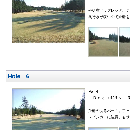
やや右ドッグレッグ、テ
奥行きが狭いので距離を
Hole 6
Par 4
Ｂａｃｋ448 ｙ Ｒ
距離のあるパー４。フェ
スバンカーに注