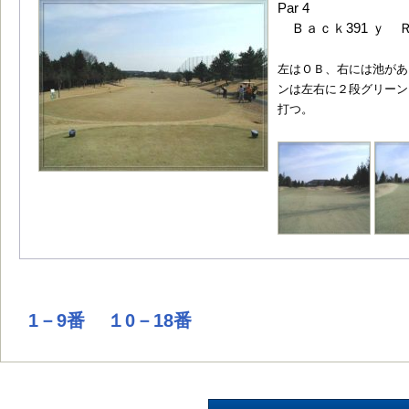
Par 4
Ｂａｃｋ391 ｙ Ｒ
左はＯＢ、右には池があ
ンは左右に２段グリーン
打つ。
1－9番
１0－18番