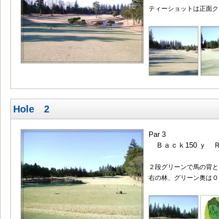
ティーショットは正面ク
Hole 2
Par 3
Ｂａｃｋ150 ｙ Ｒ
２段グリーンで馬の背と
右の林、グリーン奥はＯ