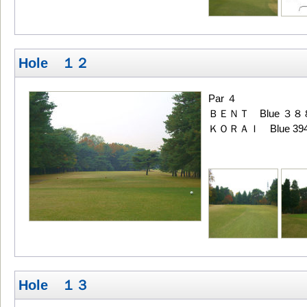
Hole １２
Par ４
ＢＥＮＴ Blue ３８
ＫＯＲＡＩ Blue 39
Hole １３