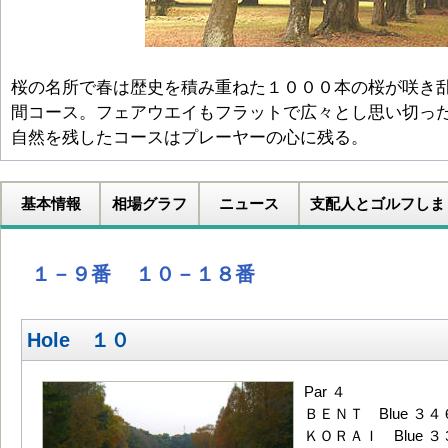
桜の名所で春は歴史を積み重ねた１０００本の桜が咲き
間コース。フェアウエイもフラットで広々とし思い切っ
自然を残したコースはプレーヤーの心に残る。
基本情報
相場グラフ
ニュース
支配人とゴルフしま
１－９番
１０－１８番
Hole １０
Par ４
ＢＥＮＴ Blue ３４
ＫＯＲＡＩ Blue ３