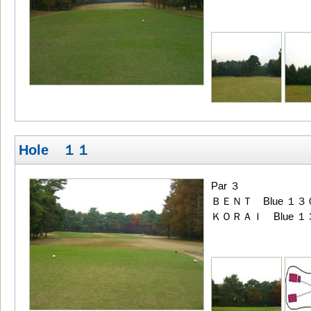
Hole １１
Par ３
ＢＥＮＴ Blue １３
ＫＯＲＡＩ Blue １