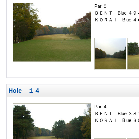
Par ５
ＢＥＮＴ Blue ４９
ＫＯＲＡＩ Blue ４
Hole １４
Par ４
ＢＥＮＴ Blue ３８
ＫＯＲＡＩ Blue ３