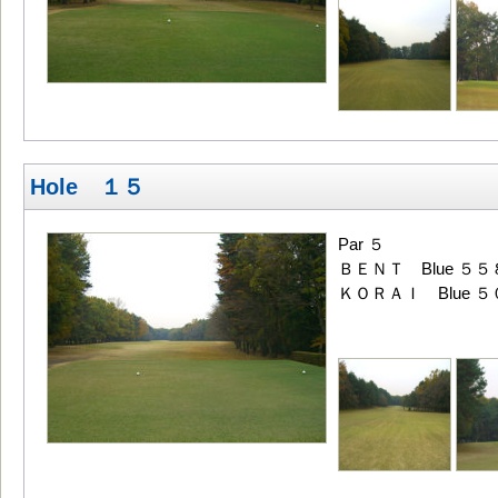
Hole １５
Par ５
ＢＥＮＴ Blue ５５
ＫＯＲＡＩ Blue ５