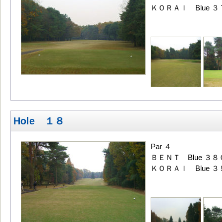
ＫＯＲＡＩ Blue ３
Hole １８
Par ４
ＢＥＮＴ Blue ３８
ＫＯＲＡＩ Blue ３