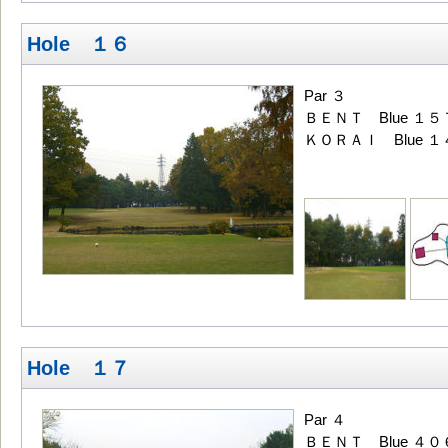
Hole １６
Par ３
ＢＥＮＴ Blue １５
ＫＯＲＡＩ Blue １
Hole １７
Par ４
ＢＥＮＴ Blue ４