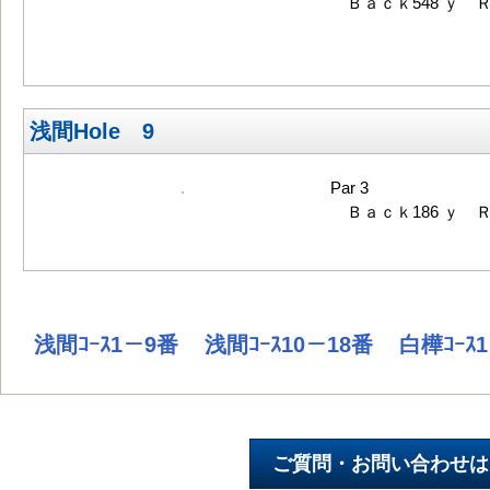
Ｂａｃｋ548 ｙ Ｒ
浅間Hole 9
Par 3
Ｂａｃｋ186 ｙ Ｒ
浅間ｺｰｽ1－9番
浅間ｺｰｽ10－18番
白樺ｺｰｽ