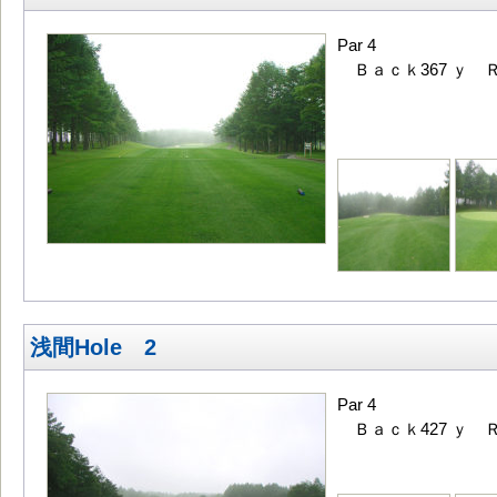
Par 4
Ｂａｃｋ367 ｙ Ｒ
浅間Hole 2
Par 4
Ｂａｃｋ427 ｙ Ｒ