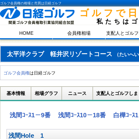
ゴルフ会員権の相場と売買は日経ゴルフ
ゴルフで
私たちは
HOME
会員権相場
支配人とゴルフ
太平洋クラブ 軽井沢リゾートコース
（たいへい
ゴルフ会員権
は日経ゴルフ
基本情報
相場グラフ
ニュース
支配人とゴルフしま
浅間ｺｰｽ1－9番
浅間ｺｰｽ10－18番
白樺ｺｰｽ
浅間Hole 1