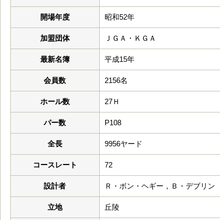
開場年度
昭和52年
加盟団体
ＪＧＡ・ＫＧＡ
最新名簿
平成15年
会員数
2156名
ホール数
27Ｈ
パー数
P108
全長
9956ヤード
コースレート
72
設計者
Ｒ・ボン・ヘギー，Ｂ・デブリン
立地
丘陵