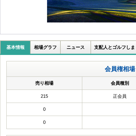
基本情報
相場グラフ
ニュース
支配人とゴルフしま
会員権相場
売り相場
会員種別
215
正会員
0
0