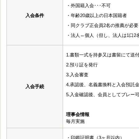
・外国籍入会･･･不可
入会条件
・年齢20歳以上の日本国籍者
・同クラブ正会員2名の推薦が必要
・法人⇔個人（但し、法人は1口2
1.書類一式を持参又は書留にて送
2.預り証を発行
3.入会審査
4.承認後、名義書換料と入会預託
入会手続
5.入金確認後、会員としてプレー
理事会情報
毎月実施
・印鑑証明書（3ヶ月以内）