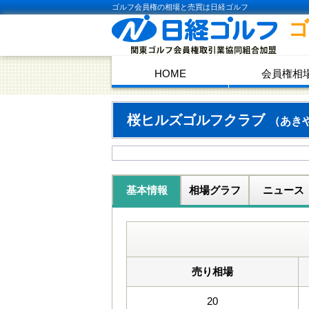
ゴルフ会員権の相場と売買は日経ゴルフ
HOME
会員権相
桜ヒルズゴルフクラブ
（あき
基本情報
相場グラフ
ニュース
売り相場
20