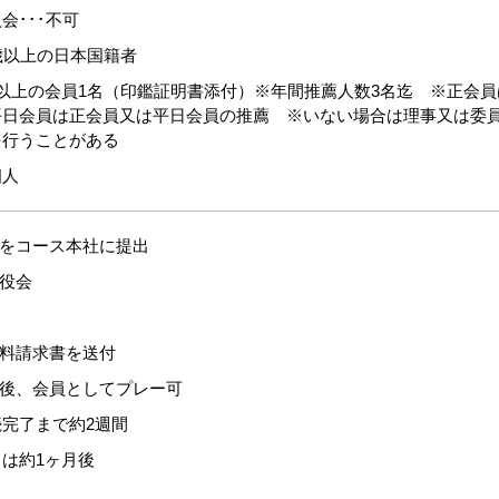
会･･･不可
歳以上の日本国籍者
以上の会員1名（印鑑証明書添付）※年間推薦人数3名迄 ※正会員
平日会員は正会員又は平日会員の推薦 ※いない場合は理事又は委
を行うことがある
個人
式をコース本社に提出
締役会
換料請求書を送付
認後、会員としてプレー可
完了まで約2週間
は約1ヶ月後