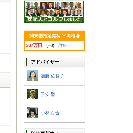
関東圏指定銘柄 平均相場
307万円
(+0)
詳細
アドバイザー
加藤 佐智子
子安 聖
小林 百合