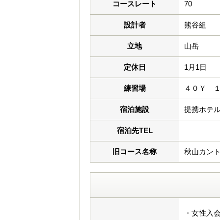
コースレート
70
設計者
熊谷組
立地
山岳
定休日
1月1日
練習場
４０Ｙ 
宿泊施設
提携ホテ
宿泊先TEL
旧コース名称
秋山カン
・女性入会