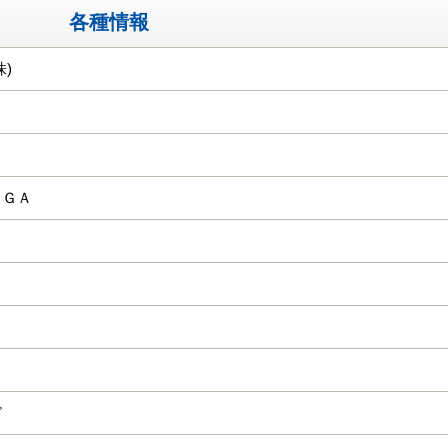
各種情報
)
ＫＧＡ
ド