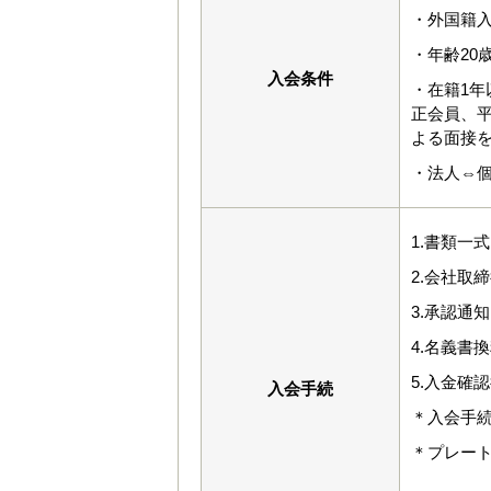
・外国籍入
・年齢20
入会条件
・在籍1年
正会員、
よる面接
・法人⇔
1.書類一
2.会社取
3.承認通知
4.名義書
5.入金確
入会手続
＊入会手続
＊プレート