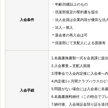
・年齢20歳以上のもの
・倶楽部規定の誓約書を提出
入会条件
・法人会員は企業内容が優良な法
・法人⇔個人
＊退会者の再入会は可
＊倶楽部にて支配人による面接有
1.名義書換書類一式を会員課に提
2.入会審査→支配人面接
3.理事会で入会内定後に入会者へ
4.内定後1ヶ月間クラブハウスロ
5.問題がない場合には入会者に名
入会手続
6.名義書換料納付（この時点でプ
7.納付後、入会保証金預り証を送