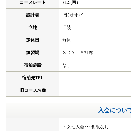
コースレート
71.5(西）
設計者
(株)オオバ
立地
丘陵
定休日
無休
練習場
３０Ｙ ８打席
宿泊施設
なし
宿泊先TEL
旧コース名称
入会につい
・女性入会･･･制限なし