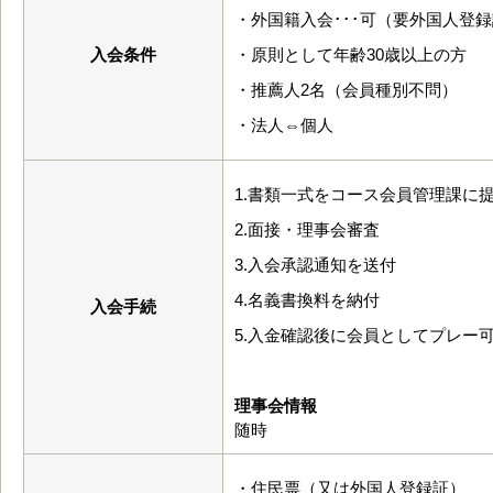
・外国籍入会･･･可（要外国人登
入会条件
・原則として年齢30歳以上の方
・推薦人2名（会員種別不問）
・法人⇔個人
1.書類一式をコース会員管理課に
2.面接・理事会審査
3.入会承認通知を送付
4.名義書換料を納付
入会手続
5.入金確認後に会員としてプレー
理事会情報
随時
・住民票（又は外国人登録証）