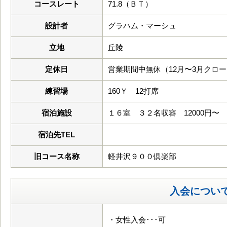
コースレート
71.8（ＢＴ）
設計者
グラハム・マーシュ
立地
丘陵
定休日
営業期間中無休（12月〜3月クロ
練習場
160Ｙ 12打席
宿泊施設
１６室 ３２名収容 12000円〜
宿泊先TEL
旧コース名称
軽井沢９００倶楽部
入会につい
・女性入会･･･可