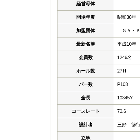
経営母体
開場年度
昭和38年
加盟団体
ＪＧＡ・
最新名簿
平成10年
会員数
1246名
ホール数
27Ｈ
パー数
P108
全長
10345Y
コースレート
70.6
設計者
三好 徳
立地