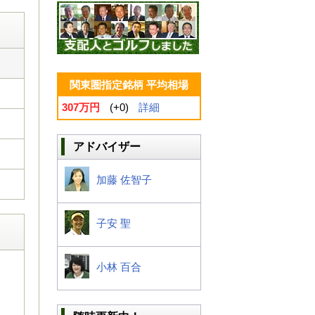
関東圏指定銘柄 平均相場
307万円
(+0)
詳細
アドバイザー
加藤 佐智子
子安 聖
小林 百合