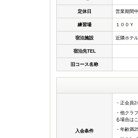
定休日
営業期間
練習場
１００Ｙ
宿泊施設
近隣ホテ
宿泊先TEL
旧コース名称
・正会員2
・他クラ
る場合は
・年齢満2
入会条件