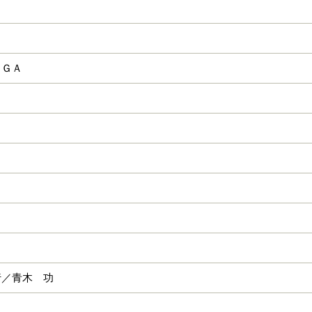
ＫＧＡ
行／青木 功