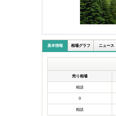
基本情報
相場グラフ
ニュース
売り相場
相談
0
相談