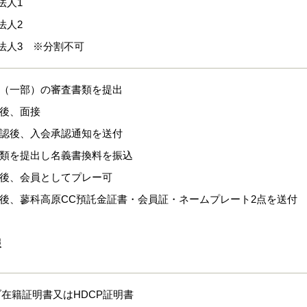
法人1
法人2
法人3 ※分割不可
類（一部）の審査書類を提出
査後、面接
承認後、入会承認通知を送付
書類を提出し名義書換料を振込
認後、会員としてプレー可
了後、蓼科高原CC預託金証書・会員証・ネームプレート2点を送付
報
在籍証明書又はHDCP証明書