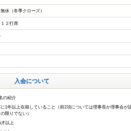
中無休（冬季クローズ）
 １２打席
ル
入会について
名の紹介
ブに1年以上在籍していること（前2項については理事長か理事会が
この限りでない）
5才以上