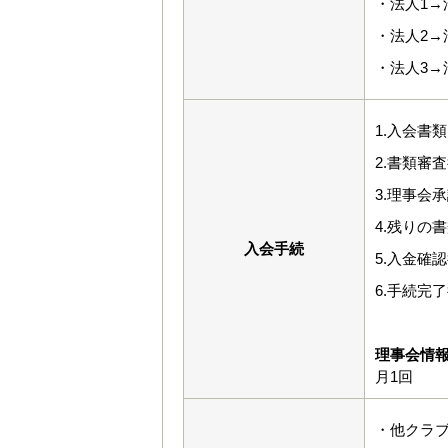
・法人1→
・法人2→
・法人3→
1.入会書
2.書類審
3.理事会
4.残りの
入会手続
5.入金確
6.手続完
理事会情
月1回
・他クラブ