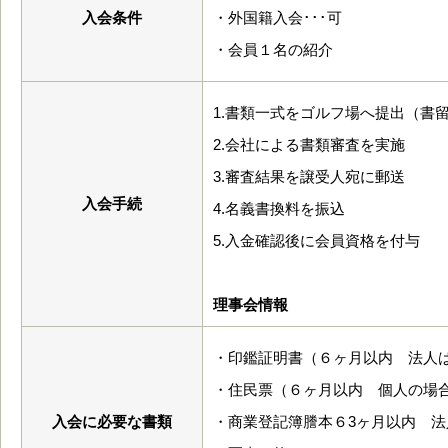
入会条件
・外国籍入会･･･可
・会員１名の紹介
1.書類一式をゴルフ場へ提出（書
2.会社による書類審査を実施
3.審査結果を譲受人宛に郵送
入会手続
4.名義書換料を振込
5.入金確認後に会員資格を付与
理事会情報
・印鑑証明書（６ヶ月以内 法人
・住民票（６ヶ月以内 個人の場
入会に必要な書類
・商業登記簿謄本６3ヶ月以内 