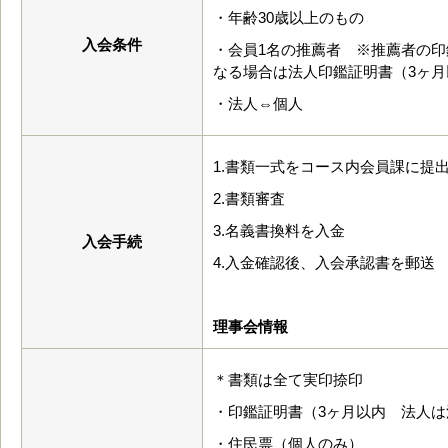
・年齢30歳以上のもの
入会条件
・会員1名の推薦者 ※推薦者の印
なる場合は法人印鑑証明書（3ヶ月
・法人⇔個人
1.書類一式をコース内会員課に提
2.書類審査
3.名義書換料を入金
入会手続
4.入金確認後、入会承認書を郵送
理事会情報
＊書類は全て実印捺印
・印鑑証明書（3ヶ月以内 法人
・住民票（個人のみ）