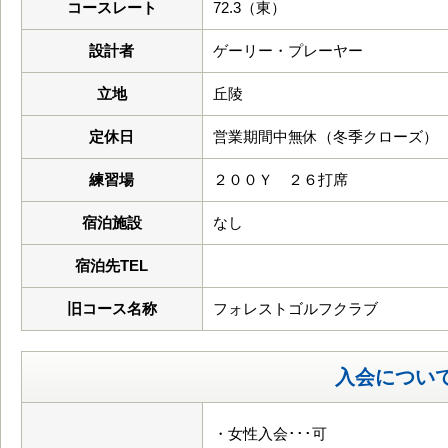
コースレート
72.3（東）
設計者
ゲーリー・プレーヤー
立地
丘陵
定休日
営業期間中無休（冬季クローズ）
練習場
２００Ｙ ２６打席
宿泊施設
なし
宿泊先TEL
旧コース名称
フォレストゴルフクラブ
入会につい
・女性入会･･･可