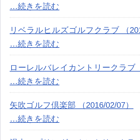
…続きを読む
リベラルヒルズゴルフクラブ （2016/
…続きを読む
ローレルバレイカントリークラブ （20
…続きを読む
矢吹ゴルフ倶楽部 （2016/02/07）
…続きを読む