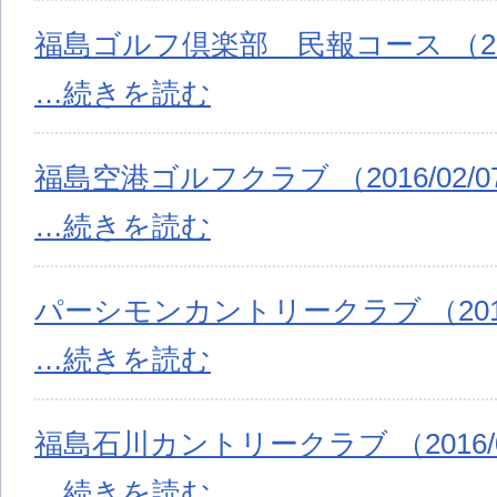
福島ゴルフ倶楽部 民報コース （2016
…続きを読む
福島空港ゴルフクラブ （2016/02/0
…続きを読む
パーシモンカントリークラブ （2016/
…続きを読む
福島石川カントリークラブ （2016/0
…続きを読む