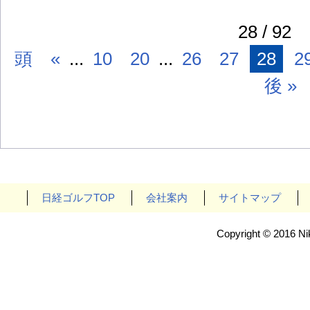
28 / 92
頭
«
...
10
20
...
26
27
28
2
後 »
日経ゴルフTOP
会社案内
サイトマップ
Copyright © 2016 Nik