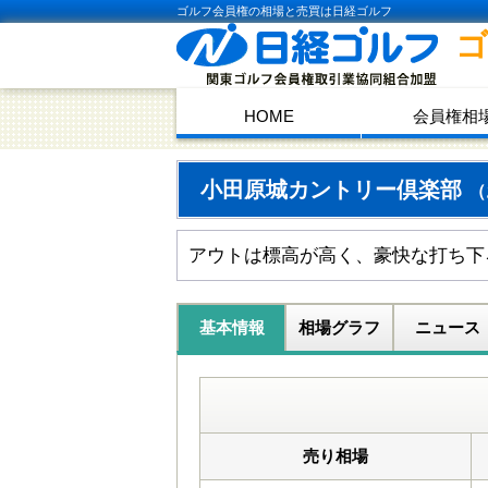
ゴルフ会員権の相場と売買は日経ゴルフ
HOME
会員権相
小田原城カントリー倶楽部
（
アウトは標高が高く、豪快な打ち下
基本情報
相場グラフ
ニュース
売り相場