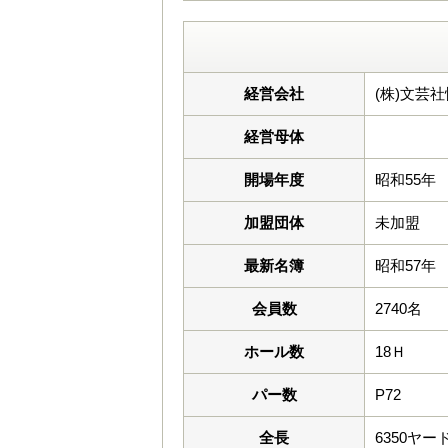
経営会社
(株)文芸
経営母体
開場年度
昭和55年
加盟団体
未加盟
最新名簿
昭和57年
会員数
2740名
ホール数
18Ｈ
パー数
P72
全長
6350ヤー