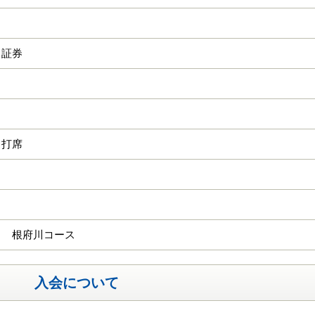
フ証券
５打席
Ｃ 根府川コース
入会について