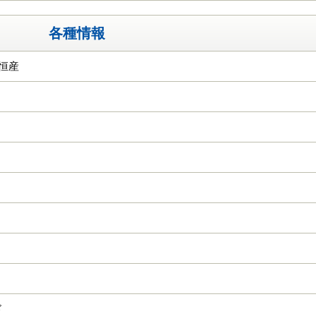
各種情報
社恒産
ド