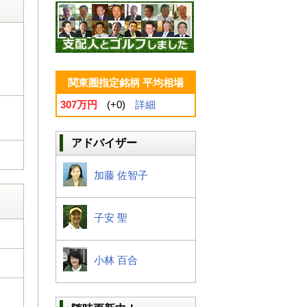
関東圏指定銘柄 平均相場
307万円
(+0)
詳細
アドバイザー
加藤 佐智子
子安 聖
小林 百合