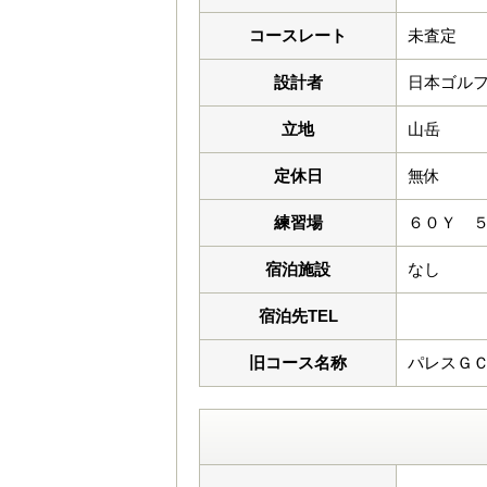
コースレート
未査定
設計者
日本ゴル
立地
山岳
定休日
無休
練習場
６０Ｙ 
宿泊施設
なし
宿泊先TEL
旧コース名称
パレスＧ