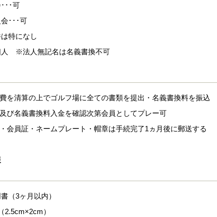
･･･可
会･･･可
件は特になし
個人 ※法人無記名は名義書換不可
会費を清算の上でゴルフ場に全ての書類を提出・名義書換料を振込
類及び名義書換料入金を確認次第会員としてプレー可
書・会員証・ネームプレート・帽章は手続完了1ヵ月後に郵送する
報
書（3ヶ月以内）
2.5cm×2cm）