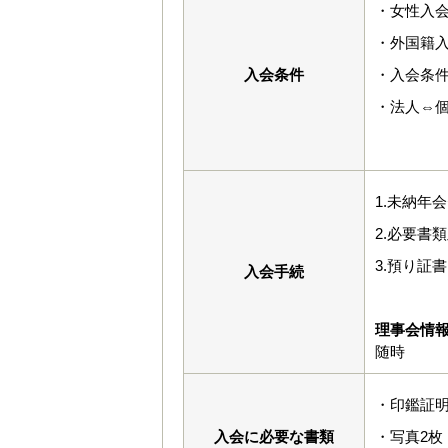
・女性入会
・外国籍入
入会条件
・入会条
・法人⇔
1.未納年
2.必要書
3.預り証
入会手続
理事会情
随時
・印鑑証明
入会に必要な書類
・写真2枚（