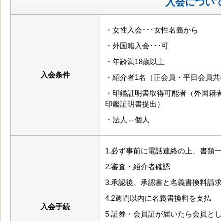
入会につい
・女性入会･･･女性名義から
・外国籍入会･･･可
・年齢満18歳以上
入会条件
・紹介者1名（正会員・平日会員共
・印鑑証明書取得可能者（外国籍
印鑑証明書提出）
・法人⇔個人
1.必ず事前に電話連絡の上、書類
2.審査・紹介者確認
3.承認後、承認書と名義書換料請
4.2週間以内に名義書換料を支払
入会手続
5.証券・会員証が届いたら会員と