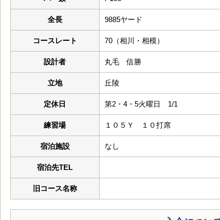
全長
9885ヤード
コースレート
70（相川・相模）
設計者
丸毛 信勝
立地
丘陵
定休日
第2・4・5火曜日 1/1
練習場
１０５Ｙ １０打席
宿泊施設
なし
宿泊先TEL
旧コース名称