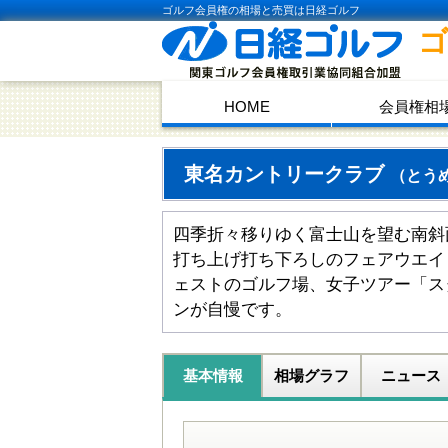
ゴルフ会員権の相場と売買は日経ゴルフ
HOME
会員権相
東名カントリークラブ
（とう
四季折々移りゆく富士山を望む南斜
打ち上げ打ち下ろしのフェアウエイ
ェストのゴルフ場、女子ツアー「ス
ンが自慢です。
基本情報
相場グラフ
ニュース