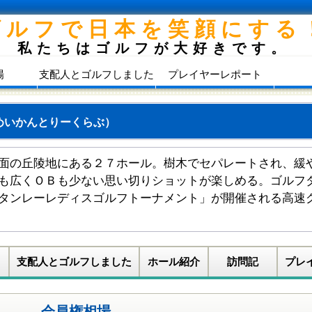
ゴルフで日本を笑顔にする
私たちはゴルフが大好きです。
場
支配人とゴルフしました
プレイヤーレポート
めいかんとりーくらぶ）
面の丘陵地にある２７ホール。樹木でセパレートされ、緩
も広くＯＢも少ない思い切りショットが楽しめる。ゴルフ
タンレーレディスゴルフトーナメント」が開催される高速
支配人とゴルフしました
ホール紹介
訪問記
プレ
会員権相場