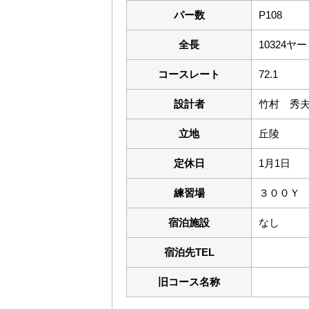
パー数
P108
全長
10324ヤ
コースレート
72.1
設計者
竹村 秀
立地
丘陵
定休日
1月1日
練習場
３００Ｙ
宿泊施設
なし
宿泊先TEL
旧コース名称