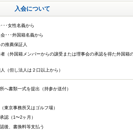
入会について
･･･女性名義から
会･･･外国籍名義から
名の推薦保証人
籍者（外国籍メンバーからの譲受または理事会の承認を得た外国籍
個人（但し法人は２口以上から）
務所へ書類一式を提出（持参か送付）
接（東京事務所又はゴルフ場）
の承認（1〜2ヶ月）
承認後、書換料等支払う