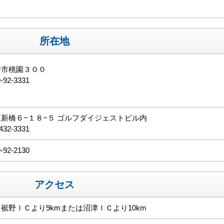
所在地
野市桃園３００
-92-3331
る
新橋６−１８−５ ゴルフダイジェストビル内
432-3331
-92-2130
アクセス
裾野ＩＣより9kmまたは沼津ＩＣより10km