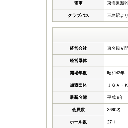
電車
東海道新
クラブバス
三島駅より
経営会社
東名観光開
経営母体
開場年度
昭和43年
加盟団体
ＪＧＡ・
最新名簿
平成 8年
会員数
3690名
ホール数
27Ｈ