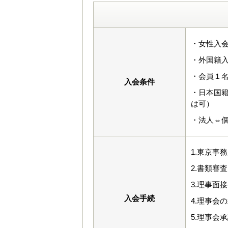
・女性入会
・外国籍入
・会員１
入会条件
・日本国
は可）
・法人⇔
1.東京事
2.書類審査
3.理事面
入会手続
4.理事会
5.理事会