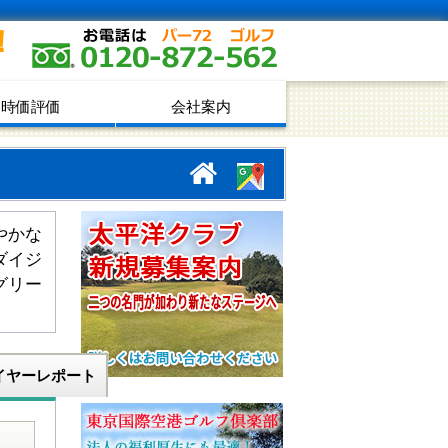
！
時価評価
会社案内
やかな
ダイジ
グリー
イヤーレポート