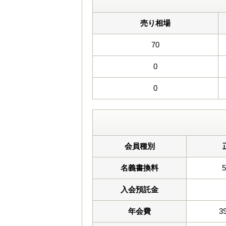
売り相場
70
0
0
会員種別
名義書換料
入会預託金
年会費
3