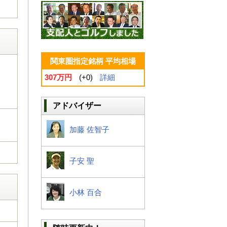
関東圏指定銘柄 平均相場
307万円
(+0)
詳細
アドバイザー
加藤 佐智子
子安 聖
小林 百合