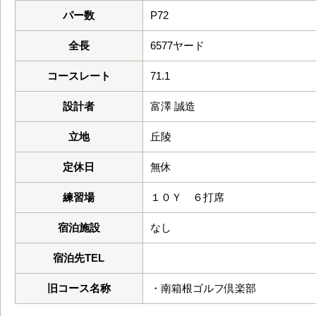
パー数
P72
全長
6577ヤード
コースレート
71.1
設計者
富澤 誠造
立地
丘陵
定休日
無休
練習場
１０Ｙ ６打席
宿泊施設
なし
宿泊先TEL
旧コース名称
・南箱根ゴルフ倶楽部