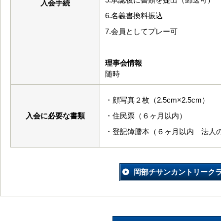
入会手続
6.名義書換料振込
7.会員としてプレー可
理事会情報
随時
・顔写真２枚（2.5cm×2.5cm）
入会に必要な書類
・住民票（６ヶ月以内）
・登記簿謄本（６ヶ月以内 法人
岡部チサンカントリーク