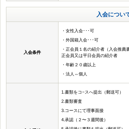
入会につい
・女性入会･･･可
・外国籍入会･･･可
・正会員１名の紹介者（入会推薦
入会条件
正会員又は平日会員の紹介者
・年齢２０歳以上
・法人⇔個人
1.書類をコ−スへ提出（郵送可）
2.書類審査
3.コースにて理事面接
4.承認（２〜３週間後）
5.承認後に書類を提出（郵送可）