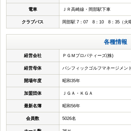
電車
ＪＲ高崎線・岡部駅下車
クラブバス
岡部駅 7：07 8：10 8：35（
各種情報
経営会社
ＰＧＭプロパティーズ(株)
経営母体
パシフィックゴルフマネージメント
開場年度
昭和35年
加盟団体
ＪＧＡ・ＫＧＡ
最新名簿
昭和56年
会員数
5026名
ホール数
36Ｈ