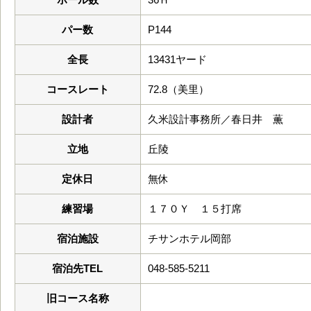
パー数
P144
全長
13431ヤード
コースレート
72.8（美里）
設計者
久米設計事務所／春日井 薫
立地
丘陵
定休日
無休
練習場
１７０Ｙ １５打席
宿泊施設
チサンホテル岡部
宿泊先TEL
048-585-5211
旧コース名称