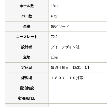
ホール数
18Ｈ
パー数
P72
全長
6954ヤード
コースレート
72.2
設計者
ダイ・デザイン社
立地
丘陵
定休日
毎週月曜日 12/31 1/1
練習場
１８０Ｙ １０打席
宿泊施設
宿泊先TEL