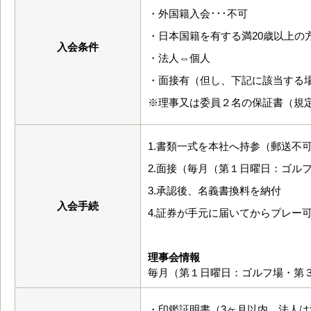
・外国籍入会･･･不可
・日本国籍を有する満20歳以上の
入会条件
・法人⇔個人
・面接有（但し、下記に該当する
※理事又は委員２名の保証書（規
1.書類一式を本社へ持参（郵送不
2.面接（毎月（第１日曜日：ゴル
3.承認後、名義書換料を納付
入会手続
4.証券が手元に届いてからプレー
理事会情報
毎月（第１日曜日：ゴルフ場・第
・印鑑証明書（3ヶ月以内 法人は