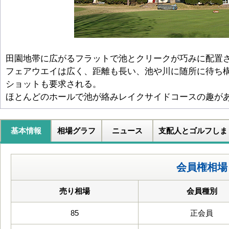
田園地帯に広がるフラットで池とクリークが巧みに配置
フェアウエイは広く、距離も長い、池や川に随所に待ち
ショットも要求される。
ほとんどのホールで池が絡みレイクサイドコースの趣が
基本情報
相場グラフ
ニュース
支配人とゴルフしま
会員権相場
売り相場
会員種別
85
正会員