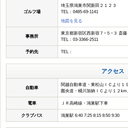
埼玉県鴻巣市関新田２１２３
ゴルフ場
TEL：0485-69-1141
地図を見る
東京都新宿区西新宿７−５−３ 斎
事務所
TEL：03-3366-2511
予約先
TEL：
アクセス
関越自動車道・東松山ＩＣより１９
自動車
圏央道・桶川加納ＩＣより１２km
電車
ＪＲ高崎線・鴻巣駅下車
クラブバス
鴻巣駅 6:40 7:25 8:15 8:50 9:30