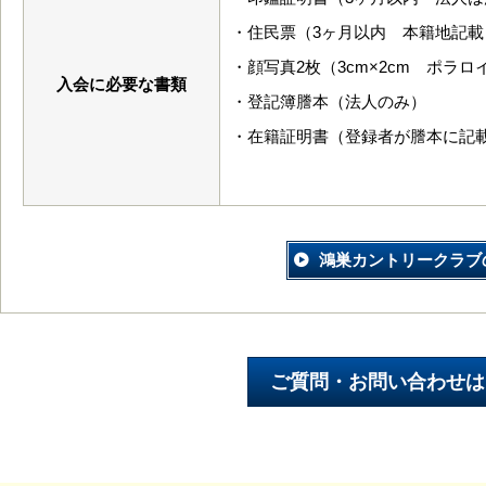
・住民票（3ヶ月以内 本籍地記載
・顔写真2枚（3cm×2cm ポラロ
入会に必要な書類
・登記簿謄本（法人のみ）
・在籍証明書（登録者が謄本に記
鴻巣カントリークラブ