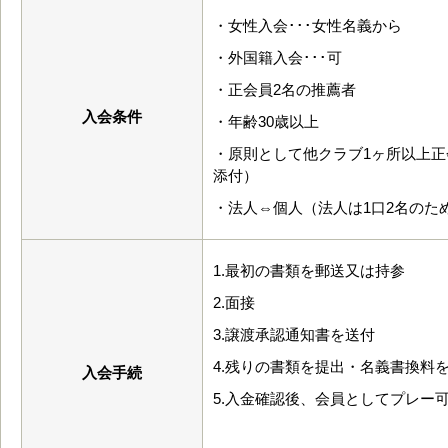
・女性入会･･･女性名義から
・外国籍入会･･･可
・正会員2名の推薦者
入会条件
・年齢30歳以上
・原則として他クラブ1ヶ所以上
添付）
・法人⇔個人（法人は1口2名のた
1.最初の書類を郵送又は持参
2.面接
3.譲渡承認通知書を送付
4.残りの書類を提出・名義書換料
入会手続
5.入金確認後、会員としてプレー