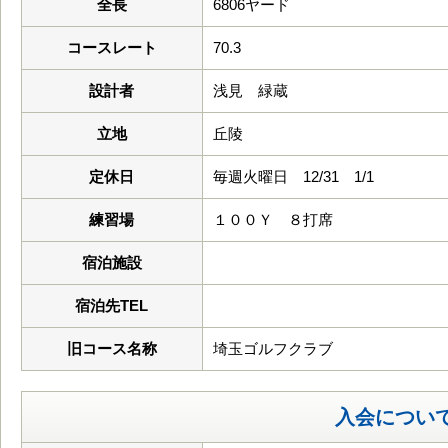
全長
6806ヤード
コースレート
70.3
設計者
浅見 緑蔵
立地
丘陵
定休日
毎週火曜日 12/31 1/1
練習場
１００Ｙ ８打席
宿泊施設
宿泊先TEL
旧コース名称
埼玉ゴルフクラブ
入会につい