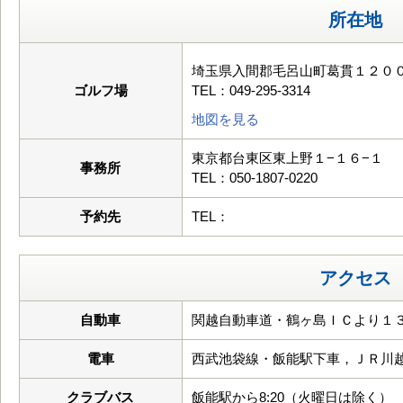
所在地
埼玉県入間郡毛呂山町葛貫１２０
ゴルフ場
TEL：049-295-3314
地図を見る
東京都台東区東上野１−１６−１
事務所
TEL：050-1807-0220
予約先
TEL：
アクセス
自動車
関越自動車道・鶴ヶ島ＩＣより１３
電車
西武池袋線・飯能駅下車，ＪＲ川
クラブバス
飯能駅から8:20（火曜日は除く）