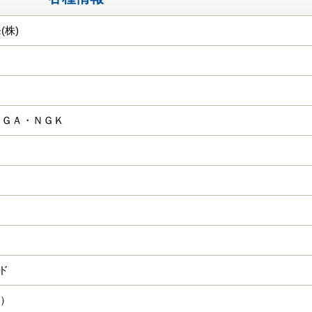
(株)
ＫＧＡ・ＮＧＫ
ード
山）