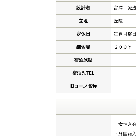
設計者
富澤 誠
立地
丘陵
定休日
毎週月曜日 
練習場
２００Ｙ
宿泊施設
宿泊先TEL
旧コース名称
・女性入会
・外国籍入