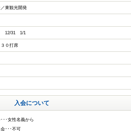
造／東観光開発
12/31 1/1
 ３０打席
入会について
･･･女性名義から
会･･･不可