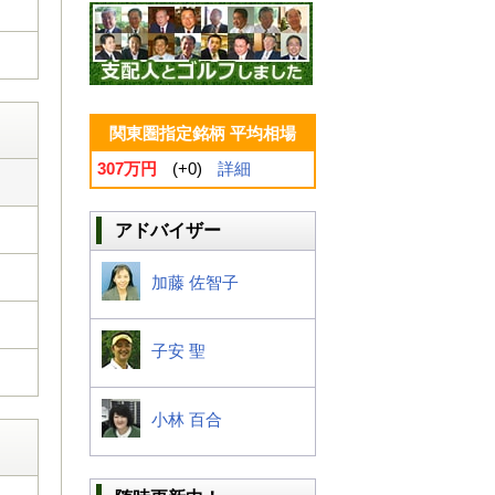
関東圏指定銘柄 平均相場
307万円
(+0)
詳細
アドバイザー
加藤 佐智子
子安 聖
小林 百合