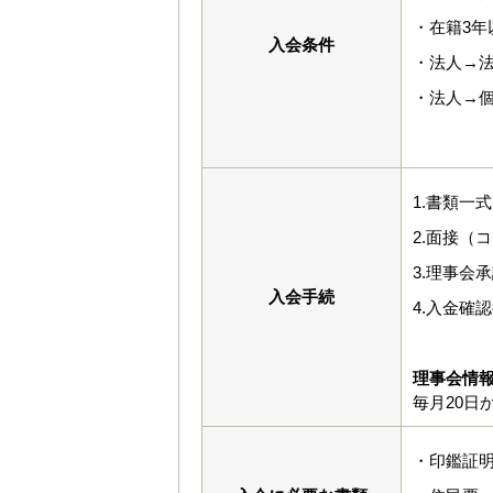
・在籍3年
入会条件
・法人→
・法人→
1.書類一
2.面接（
3.理事会
入会手続
4.入金確
理事会情
毎月20日
・印鑑証明