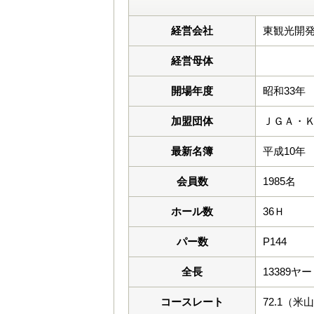
経営会社
東観光開発
経営母体
開場年度
昭和33年
加盟団体
ＪＧＡ・
最新名簿
平成10年
会員数
1985名
ホール数
36Ｈ
パー数
P144
全長
13389ヤ
コースレート
72.1（米