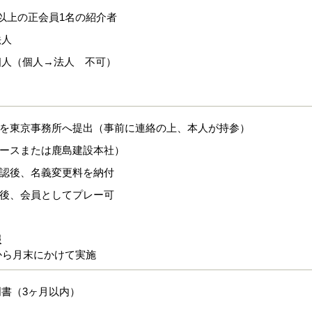
以上の正会員1名の紹介者
法人
個人（個人→法人 不可）
式を東京事務所へ提出（事前に連絡の上、本人が持参）
コースまたは鹿島建設本社）
承認後、名義変更料を納付
認後、会員としてプレー可
報
から月末にかけて実施
書（3ヶ月以内）