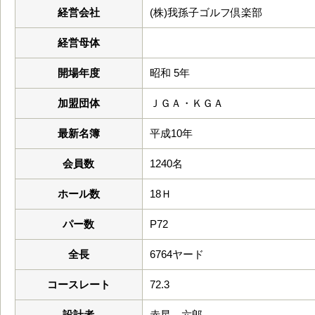
経営会社
(株)我孫子ゴルフ倶楽部
経営母体
開場年度
昭和 5年
加盟団体
ＪＧＡ・ＫＧＡ
最新名簿
平成10年
会員数
1240名
ホール数
18Ｈ
パー数
P72
全長
6764ヤード
コースレート
72.3
設計者
赤星 六郎