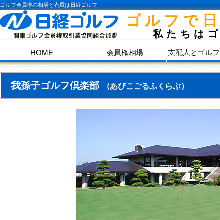
ゴルフ会員権の相場と売買は日経ゴルフ
ゴルフで
私たちは
HOME
会員権相場
支配人とゴルフ
我孫子ゴルフ倶楽部
（あびこごるふくらぶ）