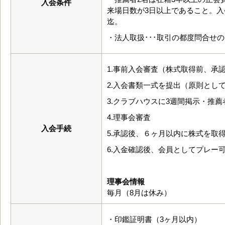
入会条件
来場日数が3日以上であること。入
迄。
・法人取扱･･･取引の都度問合せ
1.事前入会審査（株式取得前、承
2.入会書類一式を提出（原則とし
3.クラブハウスに3週間掲示・推
4.理事会審査
入会手続
5.承認後、６ヶ月以内に株式を取
6.入金確認後、会員としてプレー
理事会情報
毎月（8月は休み）
・印鑑証明書（3ヶ月以内）