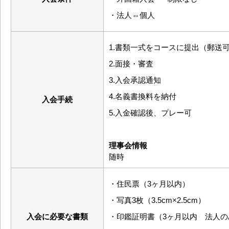
・法人⇔個人
1.書類一式をコースに提出（郵送
2.面接・審査
3.入会承認通知
4.名義書換料を納付
入会手続
5.入金確認後、プレー可
理事会情報
随時
・住民票（3ヶ月以内）
・写真3枚（3.5cm×2.5cm）
入会に必要な書類
・印鑑証明書（3ヶ月以内 法人の