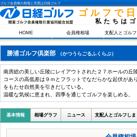
ゴルフ会員権の相場と売買は日経ゴルフ
ゴルフで
私たちは
HOME
会員権相場
支配人とゴルフ
勝浦ゴルフ倶楽部
（かつうらごるふくらぶ）
南房総の美しい丘陵にレイアウトされた２７ホールの丘
コースの高低差は９ｍとフラットでなだらかな起伏があ
をもたせ自然美を引きだしている。
温暖な気候に恵まれ、四季を通じてゴルフを楽しめる。
基本情報
相場グラフ
ニュース
支配人とゴルフしま
会員権相場