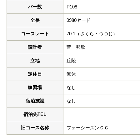
パー数
P108
全長
9980ヤード
コースレート
70.1（さくら・つつじ）
設計者
菅 邦欣
立地
丘陵
定休日
無休
練習場
なし
宿泊施設
なし
宿泊先TEL
旧コース名称
フォーシーズンＣＣ