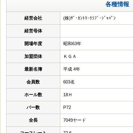
各種情報
経営会社
(株)ｻﾞ･ｶﾝﾄﾘｰｸﾗﾌﾞ･ｼﾞｬﾊﾟﾝ
経営母体
開場年度
昭和63年
加盟団体
ＫＧＡ
最新名簿
平成 4年
会員数
603名
ホール数
18Ｈ
パー数
P72
全長
7049ヤード
コースレート
72.6