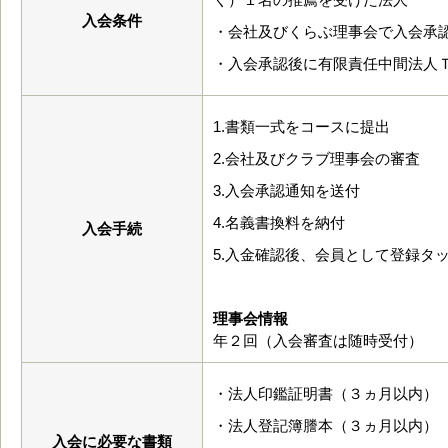
入会条件
・会社及びくらぶ理事会で入会承
・入会承認後に有限責任中間法人
1.書類一式をコースに提出
2.会社及びクラブ理事会の審査
3.入会承認通知を送付
4.名義書換料を納付
入会手続
5.入金確認後、会員として登録タ
理事会情報
年２回（入会審査は随時受付）
・法人印鑑証明書（３ヵ月以内）
・法人登記簿謄本（３ヵ月以内）
入会に必要な書類