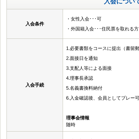
入会につい
・女性入会･･･可
入会条件
・外国籍入会･･･住民票を取れる
1.必要書類をコースに提出（書留
2.面接日を通知
3.支配人等による面接
4.理事長承認
入会手続
5.名義書換料納付
6.入金確認後、会員としてプレー
理事会情報
随時