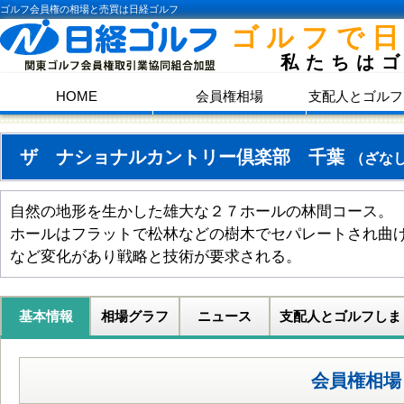
ゴルフ会員権の相場と売買は日経ゴルフ
ゴルフで
私たちは
HOME
会員権相場
支配人とゴルフ
ザ ナショナルカントリー倶楽部 千葉
（ざな
自然の地形を生かした雄大な２７ホールの林間コース。
ホールはフラットで松林などの樹木でセパレートされ曲
など変化があり戦略と技術が要求される。
基本情報
相場グラフ
ニュース
支配人とゴルフしま
会員権相場