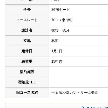
全長
9676ヤード
コースレート
70.1（東･南）
設計者
梶谷 穂月
立地
林間
定休日
1月1日
練習場
19打席
宿泊施設
宿泊先TEL
旧コース名称
千葉廣済堂カントリー倶楽部