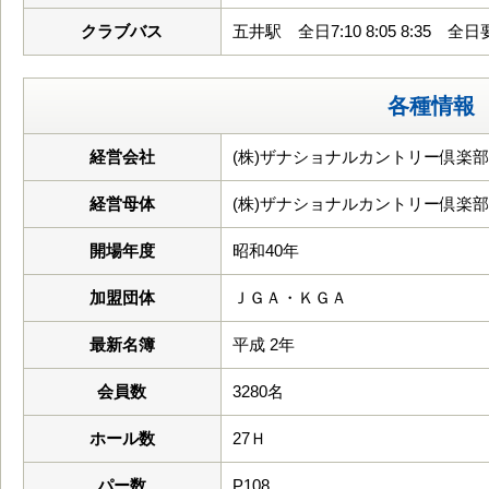
クラブバス
五井駅 全日7:10 8:05 8:35 全
各種情報
経営会社
(株)ザナショナルカントリー倶楽部
経営母体
(株)ザナショナルカントリー倶楽部
開場年度
昭和40年
加盟団体
ＪＧＡ・ＫＧＡ
最新名簿
平成 2年
会員数
3280名
ホール数
27Ｈ
パー数
P108